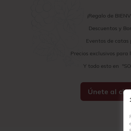
¡Regalo de BIEN
Descuentos y Bon
Eventos de catas 
Precios exclusivos para 
Y todo esto en "
Únete al clu