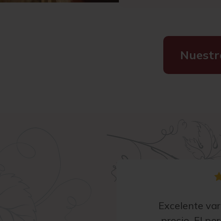
Nuestr
Excelente va
precio. El pe