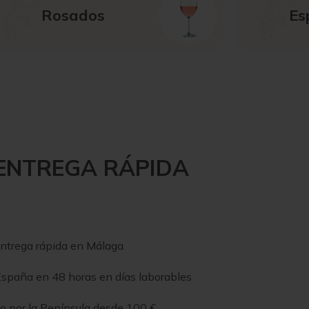
Rosados
Es
ENTREGA RÁPIDA
entrega rápida en Málaga.
spaña en 48 horas en días laborables
to por la Península desde 100 €