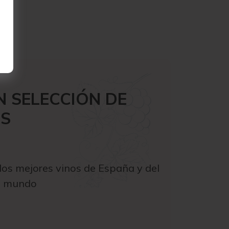
 SELECCIÓN DE
OS
os mejores vinos de España y del
el mundo