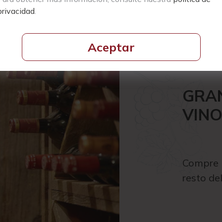
privacidad
.
Aceptar
GRAN
VIN
Compre l
resto d