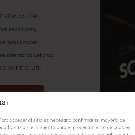
VENIDA de 10€!
os especiales,
personalizadas,
los miembros del club,
SOLO WINE CLUB"
b
18+
Para acceder al sitio es necesario confirmar su mayoría de
edad y su consentimiento para el procesamiento de cookies.
Para obtener más información, consulte nuestra
política de