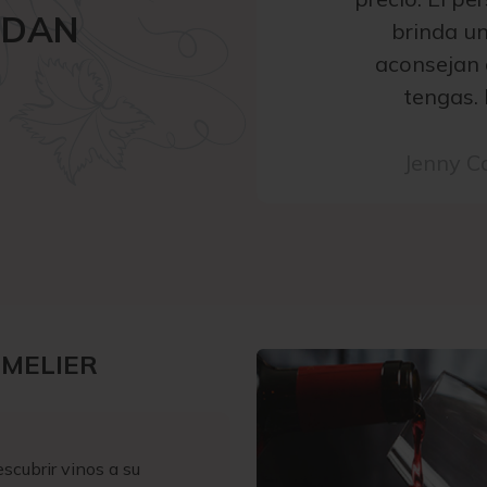
NDAN
brinda un
aconsejan 
tengas.
Jenny C
MMELIER
scubrir vinos a su