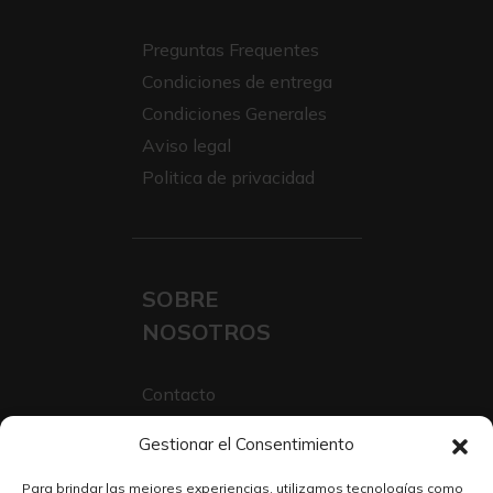
Preguntas Frequentes
Condiciones de entrega
Condiciones Generales
Aviso legal
Politica de privacidad
SOBRE
NOSOTROS
Contacto
Sobre Nosotros
Gestionar el Consentimiento
Trabaja con nosotros
Para brindar las mejores experiencias, utilizamos tecnologías como