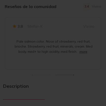
Reseñas de la comunidad
3.4
Vivino
3.8
Stefan K
Vivino
Pale salmon color. Nose of strawberry, red fruit,
brioche. Strawberry, red fruit, minerals, cream. Med
body, med+ to high acidity, med finish.
more
Description