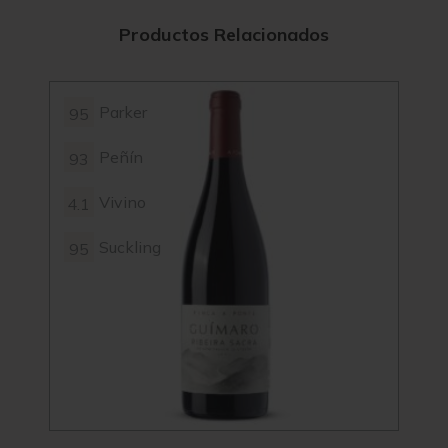
Productos Relacionados
Parker
95
4.2
Peñín
93
97
Vivino
4.1
Suckling
95