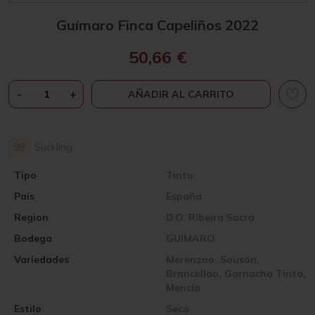
Guímaro Finca Capeliños 2022
50,66
€
GUÍMARO
-
+
AÑADIR AL CARRITO
FINCA
CAPELIÑOS
2022
98
Suckling
CANTIDAD
Tipo
Tinto
Pais
España
Region
D.O. Ribeira Sacra
Bodega
GUIMARO
Variedades
Merenzao, Sousón,
Brancellao, Garnacha Tinta,
Mencía
Estilo
Seco