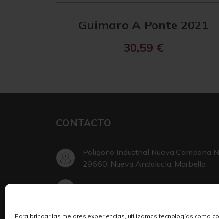
Guimaro A Ponte 2021
30,59
€
CONTACTO
Poligono Industrial Nueva Campana N
29660, Nueva Andalucia, Marbella
+34 952 002 999
Para brindar las mejores experiencias, utilizamos tecnologías como c
Escribir en Telegram