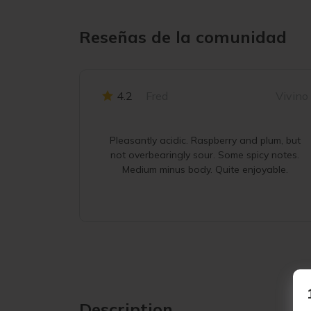
Reseñas de la comunidad
4.2
Fred
Vivino
Pleasantly acidic. Raspberry and plum, but
not overbearingly sour. Some spicy notes.
Medium minus body. Quite enjoyable.
Description