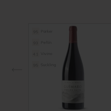
Parker
95
Peñín
93
Vivino
4.1
Suckling
95