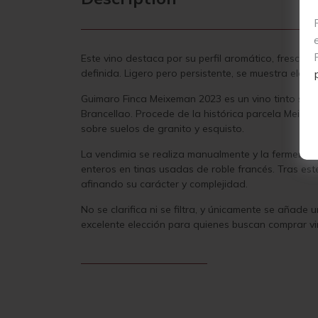
Este vino destaca por su perfil aromático, fresco y
definida. Ligero pero persistente, se muestra elegan
Guimaro Finca Meixeman 2023 es un vino tinto seco
Brancellao. Procede de la histórica parcela Meixem
sobre suelos de granito y esquisto.
La vendimia se realiza manualmente y la fermenta
enteros en tinas usadas de roble francés. Tras est
afinando su carácter y complejidad.
No se clarifica ni se filtra, y únicamente se aña
excelente elección para quienes buscan comprar vin