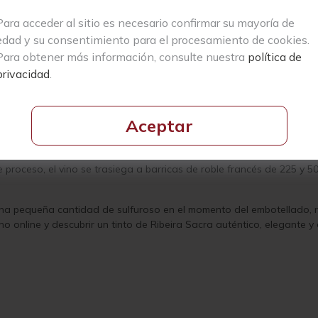
Para acceder al sitio es necesario confirmar su mayoría de
edad y su consentimiento para el procesamiento de cookies.
Para obtener más información, consulte nuestra
política de
 jugoso, con notas de hibisco y frutos rojos silvestres. En boca es d
te y sutil, con delicados matices frutales.
privacidad
.
 de la D.O. Ribeira Sacra elaborado por la reconocida Guímaro, a 
án, con viñas de más de 70 años, considerada el viñedo original de 
Aceptar
ción tiene lugar con levaduras autóctonas, en contacto con los hol
e proceso, el vino se trasiega a barricas de roble francés de 225 y 
de una pequeña cantidad de sulfuroso en el momento del embotellado,
o online y descubrir un tinto de Ribeira Sacra auténtico, elegante 