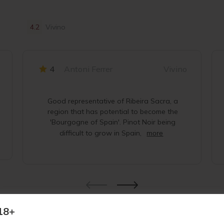
4.2
Vivino
4
Antoni Ferrer
Vivino
Good representative of Ribeira Sacra, a
region that has potential to become the
'Bourgogne of Spain'. Pinot Noir being
difficult to grow in Spain,
more
18+