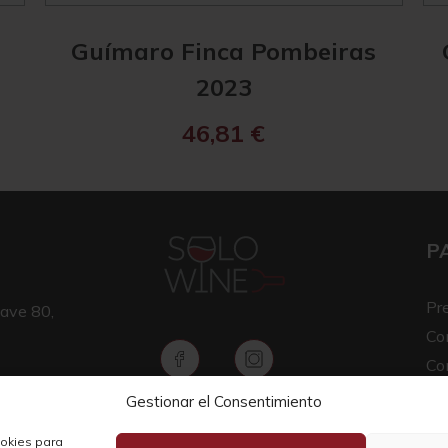
Guímaro Finca Pombeiras
2023
46,81
€
P
Pr
ave 80,
Co
Co
Av
Gestionar el Consentimiento
Copyright © 2026 SOLO WINE
Pol
ookies para