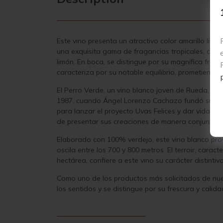
Este vino presenta un atractivo color amarillo lim
una exquisita gama de fragancias tropicales, como 
limón. En boca, se distingue por su magnífica fresc
caracteriza por su notable equilibrio, prometiendo 
El Perro Verde, un vino blanco joven de Rueda, ha 
1987, cuando Ángel Lorenzo Cachazo fundó su bodega
para lanzar el proyecto Uvas Felices y dar vida a 
de presentar sus creaciones de manera conjunta.
Elaborado con 100% verdejo, este vino blanco pro
oscila entre los 700 y 800 metros. El terroir, car
hectárea, confiere a este vino su carácter distintivo
Como uno de los productos más solicitados de nues
los sentidos y se distingue por su frescura y calid