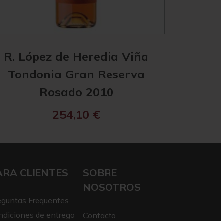
R. López de Heredia Viña
R. Ló
Tondonia Gran Reserva
Tond
Rosado 2010
254,10
€
ARA CLIENTES
SOBRE
NOSOTROS
eguntas Frequentes
ndiciones de entrega
Contacto