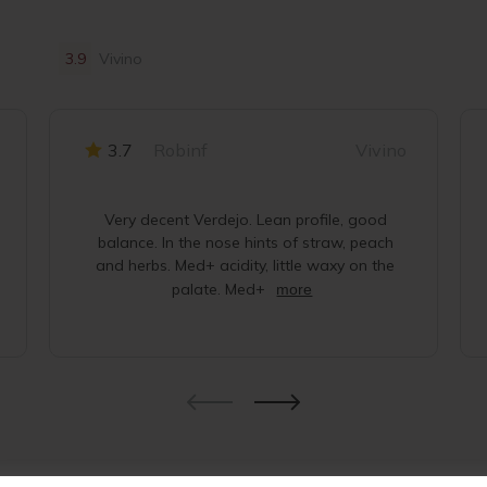
3.9
Vivino
3.7
Robinf
Vivino
Very decent Verdejo. Lean profile, good
balance. In the nose hints of straw, peach
and herbs. Med+ acidity, little waxy on the
palate. Med+
more