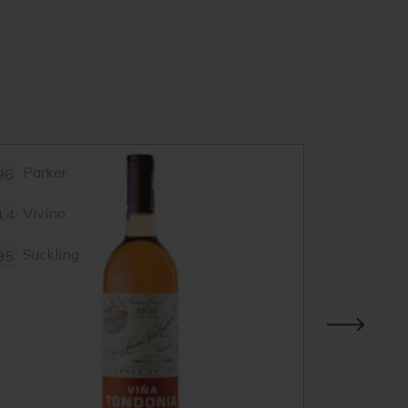
Parker
Parke
96
98
Vivino
Vivin
4.4
4.3
Suckling
95