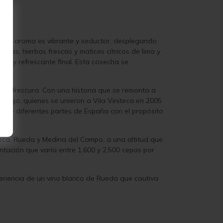
te. Su aroma es vibrante y seductor, desplegando
cas, hierbas frescas y matices cítricos de lima y
rgo y refrescante final. Esta cosecha se
ad y frescura. Con una historia que se remonta a
e hijo, quienes se unieron a Vila Viniteca en 2005
no de diferentes partes de España con el propósito
eca, Rueda y Medina del Campo, a una altitud que
ntación que varía entre 1.600 y 2.500 cepas por
periencia de un vino blanco de Rueda que cautiva