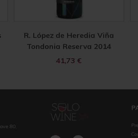
s
R. López de Heredia Viña
Tondonia Reserva 2014
41,73
€
P
Pr
ave 80,
Co