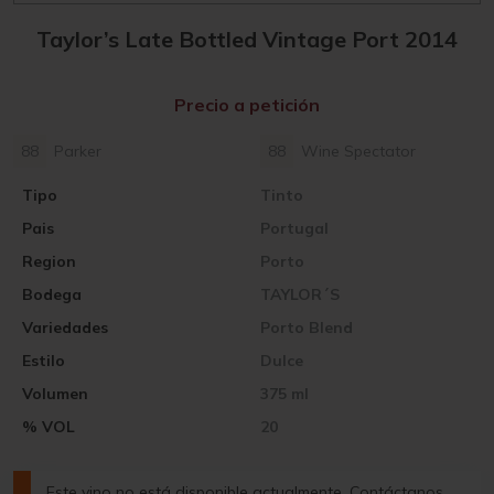
Taylor’s Late Bottled Vintage Port 2014
Precio a petición
88
Parker
88
Wine Spectator
Tipo
Tinto
Pais
Portugal
Region
Porto
Bodega
TAYLOR´S
Variedades
Porto Blend
Estilo
Dulce
Volumen
375 ml
% VOL
20
Este vino no está disponible actualmente. Contáctanos