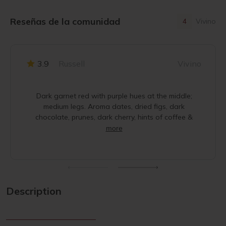
Reseñas de la comunidad
4
Vivino
3.9
Russell
Vivino
Dark garnet red with purple hues at the middle;
medium legs. Aroma dates, dried figs, dark
chocolate, prunes, dark cherry, hints of coffee &
more
Description