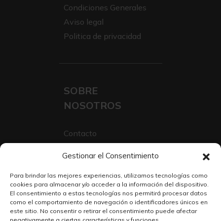
Condiciones Generales
Aviso legal
Politica de privacidad
SOBRE
NOSOTROS
Contacto
Sobre Nosotros
Gestionar el Consentimiento
Trabaja con nosotros
Para brindar las mejores experiencias, utilizamos tecnologías como
cookies para almacenar y/o acceder a la información del dispositivo.
El consentimiento a estas tecnologías nos permitirá procesar datos
como el comportamiento de navegación o identificadores únicos en
este sitio. No consentir o retirar el consentimiento puede afectar
negativamente a ciertas características y funciones.