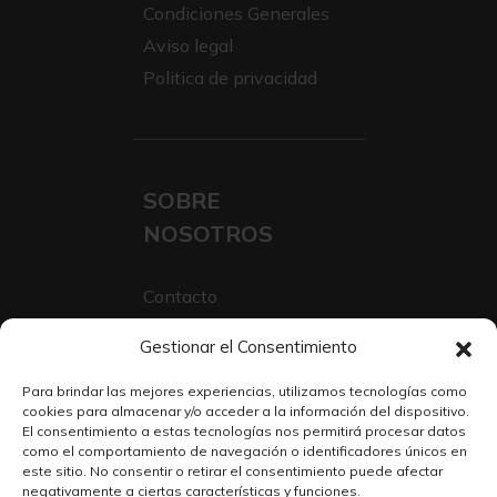
Condiciones Generales
Aviso legal
Politica de privacidad
SOBRE
NOSOTROS
Contacto
Sobre Nosotros
Gestionar el Consentimiento
Trabaja con nosotros
Para brindar las mejores experiencias, utilizamos tecnologías como
cookies para almacenar y/o acceder a la información del dispositivo.
El consentimiento a estas tecnologías nos permitirá procesar datos
como el comportamiento de navegación o identificadores únicos en
este sitio. No consentir o retirar el consentimiento puede afectar
negativamente a ciertas características y funciones.