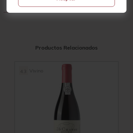
Productos Relacionados
Vivino
4.3
97
4.5