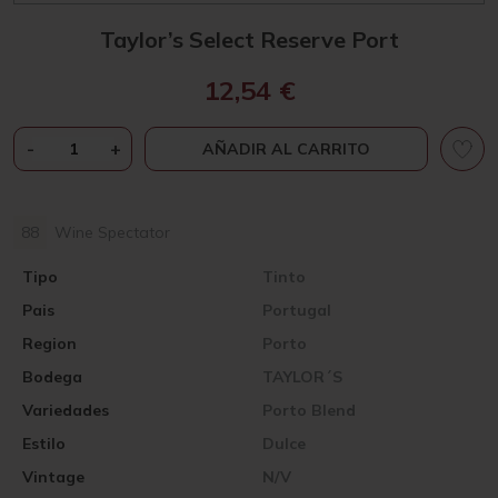
Taylor’s Select Reserve Port
12,54
€
TAYLOR'S
-
+
AÑADIR AL CARRITO
SELECT
RESERVE
PORT
88
Wine Spectator
CANTIDAD
Tipo
Tinto
Pais
Portugal
Region
Porto
Bodega
TAYLOR´S
Variedades
Porto Blend
Estilo
Dulce
Vintage
N/V