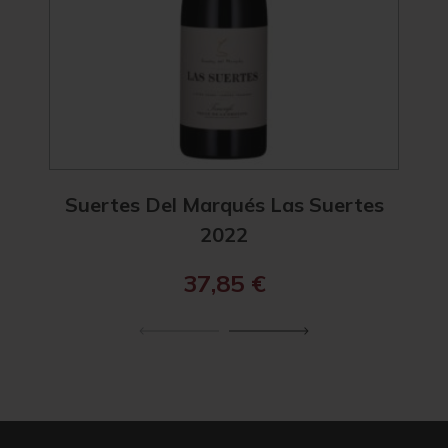
Suertes Del Marqués Las Suertes
Sue
2022
37,85
€