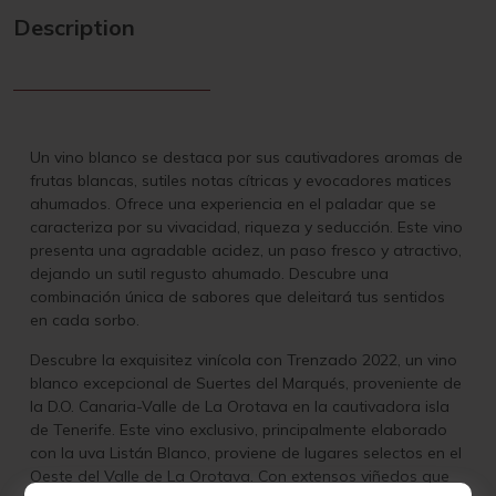
Description
Un vino blanco se destaca por sus cautivadores aromas de
frutas blancas, sutiles notas cítricas y evocadores matices
ahumados. Ofrece una experiencia en el paladar que se
caracteriza por su vivacidad, riqueza y seducción. Este vino
presenta una agradable acidez, un paso fresco y atractivo,
dejando un sutil regusto ahumado. Descubre una
combinación única de sabores que deleitará tus sentidos
en cada sorbo.
Descubre la exquisitez vinícola con Trenzado 2022, un vino
blanco excepcional de Suertes del Marqués, proveniente de
la D.O. Canaria-Valle de La Orotava en la cautivadora isla
de Tenerife. Este vino exclusivo, principalmente elaborado
con la uva Listán Blanco, proviene de lugares selectos en el
Oeste del Valle de La Orotava. Con extensos viñedos que