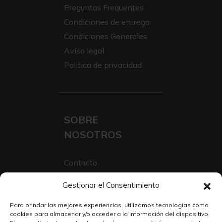
Preguntas Frequentes
Condiciones de entrega
Condiciones Generales
Aviso legal
Politica de privacidad
SOBRE
NOSOTROS
Contacto
Sobre Nosotros
Gestionar el Consentimiento
Trabaja con nosotros
Para brindar las mejores experiencias, utilizamos tecnologías como
cookies para almacenar y/o acceder a la información del dispositivo.