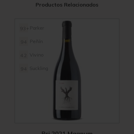
Productos Relacionados
Parker
93+
94+
Peñín
94
4.4
Vivino
4.2
94
Suckling
94
92
Psi 2021 Magnum
F