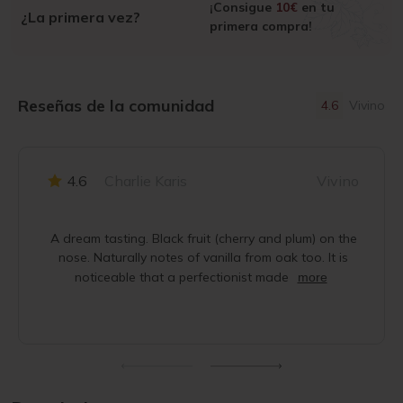
¡Consigue
10€
en tu
¿La primera vez?
primera compra!
Reseñas de la comunidad
4.6
Vivino
4.6
Charlie Karis
Vivino
A dream tasting. Black fruit (cherry and plum) on the
nose. Naturally notes of vanilla from oak too. It is
noticeable that a perfectionist made
more