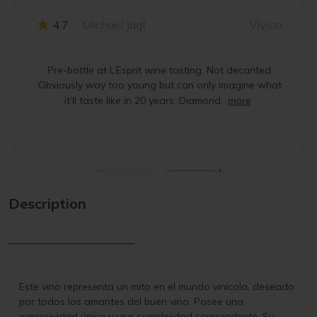
4.7
Michael Jagt
Vivino
Pre-bottle at L’Esprit wine tasting. Not decanted.
Obviously way too young but can only imagine what
it’ll taste like in 20 years. Diamond
more
Description
Este vino representa un mito en el mundo vinícola, deseado
por todos los amantes del buen vino. Posee una
expresividad única y una complejidad sorprendente. Su