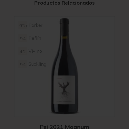
Productos Relacionados
Parker
93+
94+
Peñín
94
4.4
Vivino
4.2
94
Suckling
94
92
Psi 2021 Magnum
F