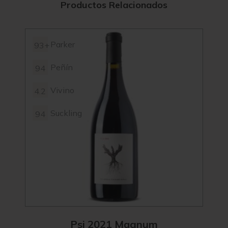
Productos Relacionados
Parker
93+
94+
Peñín
94
4.4
Vivino
4.2
94
Suckling
94
92
Psi 2021 Magnum
F