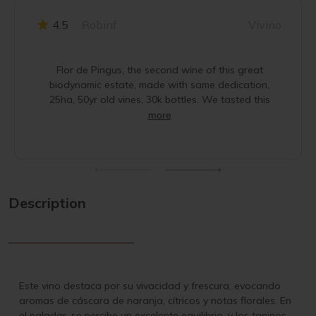
4.5
Robinf
Vivino
Flor de Pingus, the second wine of this great
biodynamic estate, made with same dedication,
25ha, 50yr old vines, 30k bottles. We tasted this
more
Description
Este vino destaca por su vivacidad y frescura, evocando
aromas de cáscara de naranja, cítricos y notas florales. En
el paladar, se percibe un excelente equilibrio, y los taninos,