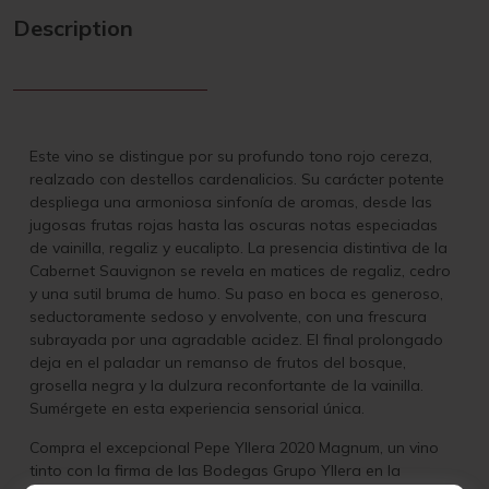
Description
Este vino se distingue por su profundo tono rojo cereza,
realzado con destellos cardenalicios. Su carácter potente
despliega una armoniosa sinfonía de aromas, desde las
jugosas frutas rojas hasta las oscuras notas especiadas
de vainilla, regaliz y eucalipto. La presencia distintiva de la
Cabernet Sauvignon se revela en matices de regaliz, cedro
y una sutil bruma de humo. Su paso en boca es generoso,
seductoramente sedoso y envolvente, con una frescura
subrayada por una agradable acidez. El final prolongado
deja en el paladar un remanso de frutos del bosque,
grosella negra y la dulzura reconfortante de la vainilla.
Sumérgete en esta experiencia sensorial única.
Compra el excepcional Pepe Yllera 2020 Magnum, un vino
tinto con la firma de las Bodegas Grupo Yllera en la