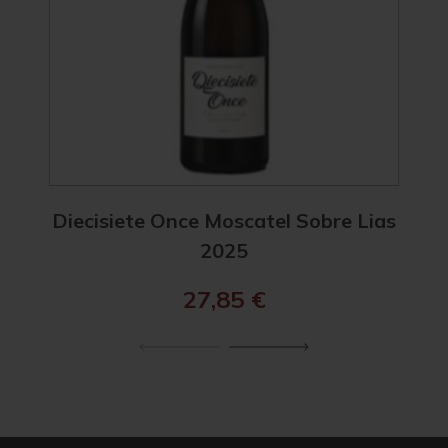
Diecisiete Once Moscatel Sobre Lias
Diec
2025
27,85
€