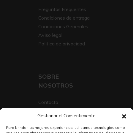
Preguntas Frequentes
Condiciones de entrega
Condiciones Generales
Aviso legal
Politica de privacidad
SOBRE
NOSOTROS
Contacto
Sobre Nosotros
Gestionar el Consentimiento
Trabaja con nosotros
Para brindar las mejores experiencias, utilizamos tecnologías como
cookies para almacenar y/o acceder a la información del dispositivo.