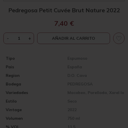
Pedregosa Petit Cuvée Brut Nature 2022
7,40
€
PEDREGOSA
-
+
AÑADIR AL CARRITO
PETIT
CUVÉE
BRUT
Tipo
Espumoso
NATURE
Pais
España
2022
CANTIDAD
Region
D.O. Cava
Bodega
PEDREGOSA
Variedades
Macabeo, Parellada, Xarel·lo
Estilo
Seco
Vintage
2022
Volumen
750 ml
% VOL
11,5