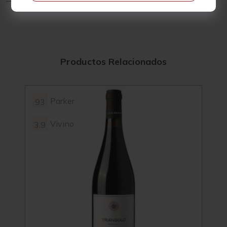
Productos Relacionados
Parker
93
Vivino
3.9