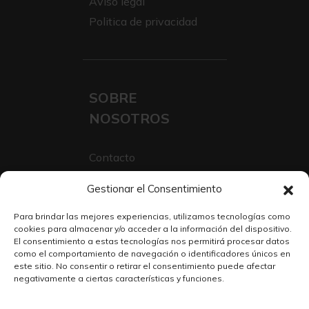
Aviso legal
Politica de privacidad
SOBRE
NOSOTROS
Contacto
Sobre Nosotros
Gestionar el Consentimiento
Trabaja con nosotros
Para brindar las mejores experiencias, utilizamos tecnologías como
cookies para almacenar y/o acceder a la información del dispositivo.
El consentimiento a estas tecnologías nos permitirá procesar datos
como el comportamiento de navegación o identificadores únicos en
este sitio. No consentir o retirar el consentimiento puede afectar
negativamente a ciertas características y funciones.