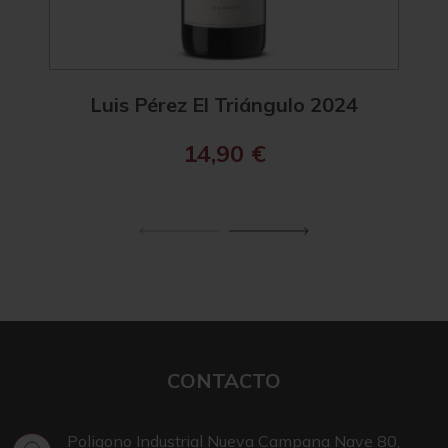
Luis Pérez El Triángulo 2024
Esenc
14,90
€
CONTACTO
Poligono Industrial Nueva Campana Nave 80,