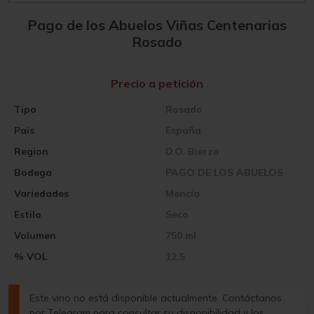
Pago de los Abuelos Viñas Centenarias
Rosado
Precio a petición
Tipo
Rosado
Pais
España
Region
D.O. Bierzo
Bodega
PAGO DE LOS ABUELOS
Variedades
Mencía
Estilo
Seco
Volumen
750 ml
% VOL
12,5
Este vino no está disponible actualmente. Contáctanos
por Telegram para consultar su disponibilidad y las