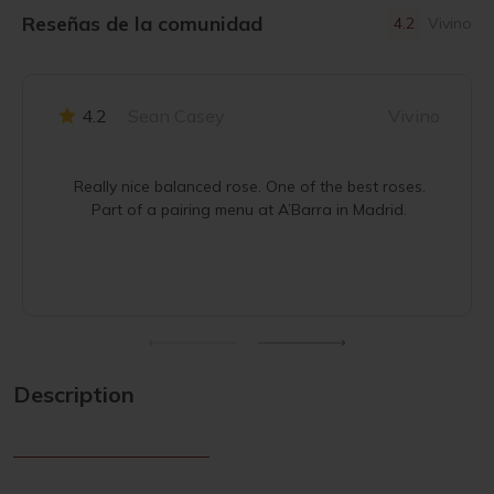
Reseñas de la comunidad
4.2
Vivino
4.2
Sean Casey
Vivino
Really nice balanced rose. One of the best roses.
Part of a pairing menu at A’Barra in Madrid.
Description