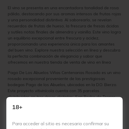
El vino se presenta en una encantadora tonalidad de rosa
pálido, destacando por sus aromas intensos de frutas rojas
y una personalidad distintiva. Al saborearlo, se revelan
recuerdos de frutas de hueso, la frescura de fresas ácidas
y sutiles notas finales de almendra y vainilla. Este vino logra
un equilibrio excepcional entre frescura y acidez,
proporcionando una experiencia única para los amantes
del buen vino. Explore nuestra selección en línea y descubra
la perfecta combinación de elegancia y sabor que
ofrecemos en nuestra tienda de venta de vino en línea
Pago De Los Abuelos Viñas Centenarias Rosado es un vino
rosado excepcional proveniente de las prestigiosas
bodegas Pago de los Abuelos, ubicadas en la D.O. Bierzo.
Este proyecto vitivinícola cuenta con 35 parcelas
distribuidas en tres áreas distintas: San Pedro de Trones,
Puente de Domingo Flórez y San Juan de Paluezas,
18+
sumando un total de 6 hectáreas. Nacho Álvarez Losada,
reconocido enólogo y sumiller, lidera esta bodega,
destacándose como Énologo Revelación en 2016 según el
Para acceder al sitio es necesario confirmar su
influyente crítico estadounidense Robert Parker.