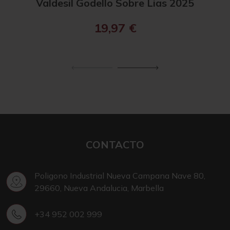
Valdesil Godello Sobre Lias 2025
R. 
19,97
€
CONTACTO
Poligono Industrial Nueva Campana Nave 80,
29660, Nueva Andalucia, Marbella
+34 952 002 999