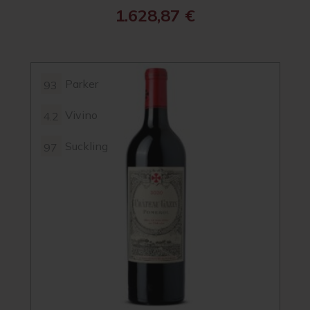
1.628,87
€
Parker
93
Vivino
4.2
Suckling
97