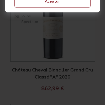
Aceptar
Suckling
98
Wine
96
Spectator
Château Cheval Blanc 1er Grand Cru
Classé "A" 2020
862,99
€