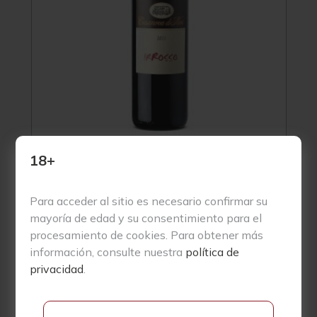
18+
Casanova di Neri Irrosso 2021
24,97
€
Para acceder al sitio es necesario confirmar su
mayoría de edad y su consentimiento para el
procesamiento de cookies. Para obtener más
información, consulte nuestra
política de
privacidad
.
Parker
96
Vivino
4.6