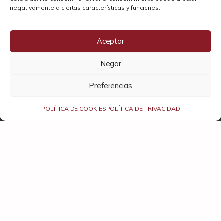
negativamente a ciertas características y funciones.
Parker
98
Aceptar
Peñín
98
Negar
Vivino
4.6
Preferencias
POLÍTICA DE COOKIES
POLÍTICA DE PRIVACIDAD
Rafael Palacios Sorte O Soro 2022