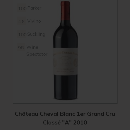
Parker
100
Vivino
4.6
Suckling
100
Wine
98
Spectator
Château Cheval Blanc 1er Grand Cru
Classé "A" 2010