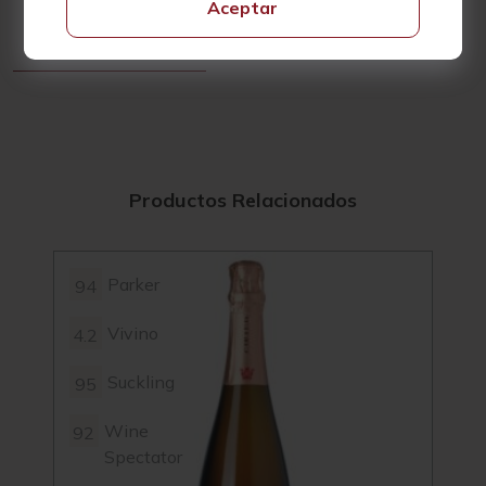
Aceptar
en Champagne.
Productos Relacionados
Parker
94
93
Vivino
4.2
4.3
Suckling
95
94
Wine
92
94
Spectator