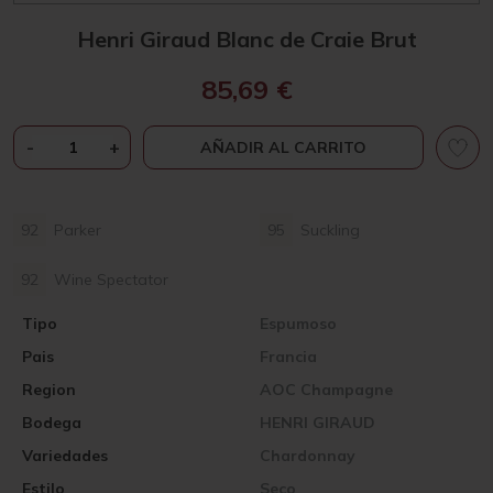
Henri Giraud Blanc de Craie Brut
85,69
€
HENRI
-
+
AÑADIR AL CARRITO
GIRAUD
BLANC
DE
92
Parker
95
Suckling
CRAIE
BRUT
92
Wine Spectator
CANTIDAD
Tipo
Espumoso
Pais
Francia
Region
AOC Champagne
Bodega
HENRI GIRAUD
Variedades
Chardonnay
Estilo
Seco