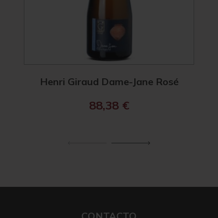
Henri Giraud Dame-Jane Rosé
He
88,38
€
CONTACTO