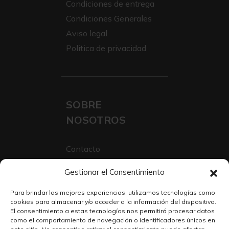
Condiciones de entrega
Condiciones Generales
Aviso legal
Politica de privacidad
SOBRE
NOSOTROS
Contacto
Sobre Nosotros
Gestionar el Consentimiento
Trabaja con nosotros
Para brindar las mejores experiencias, utilizamos tecnologías como
cookies para almacenar y/o acceder a la información del dispositivo.
El consentimiento a estas tecnologías nos permitirá procesar datos
como el comportamiento de navegación o identificadores únicos en