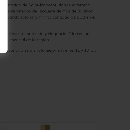
 la entrada de Saint-Innocent, donde el terreno
ectárea de viñedos de Jacquère de más de 80 años
, utilizando solo una mínima cantidad de SO2 en el
 su frescura, precisión y elegancia. Ofrecen un
ente esencial de la región.
. Este vino se disfruta mejor entre los 11 y 13°C y