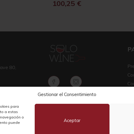
100,25
€
P
Pr
ave 80,
Co
Co
Av
Gestionar el Consentimiento
Copyright © 2026 SOLO WINE
Pol
ookies para
nto a estas
 navegación o
Aceptar
miento puede