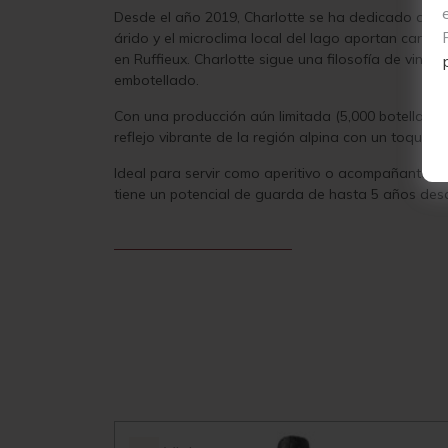
Desde el año 2019, Charlotte se ha dedicado al cul
árido y el microclima local del lago aportan carac
en Ruffieux. Charlotte sigue una filosofía de vini
embotellado.
Con una producción aún limitada (5,000 botellas e
reflejo vibrante de la región alpina con un toque s
Ideal para servir como aperitivo o acompañante de 
tiene un potencial de guarda de hasta 5 años des