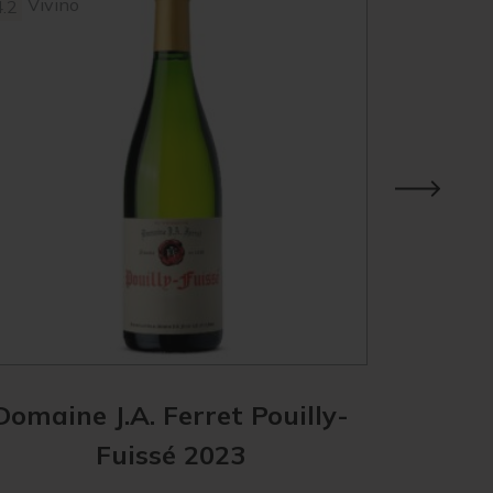
Vivino
Vivin
4.2
3.9
Domaine J.A. Ferret Pouilly-
Les Hér
Fuissé 2023
Mâ