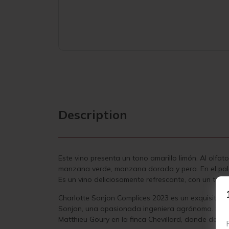
Description
Este vino presenta un tono amarillo limón. Al olf
manzana verde, manzana dorada y pera. En el palada
Es un vino deliciosamente refrescante, con un to
Charlotte Sonjon Complices 2023 es un exquisito v
Sonjon, una apasionada ingeniera agrónoma. Su car
Matthieu Goury en la finca Chevillard, donde descub