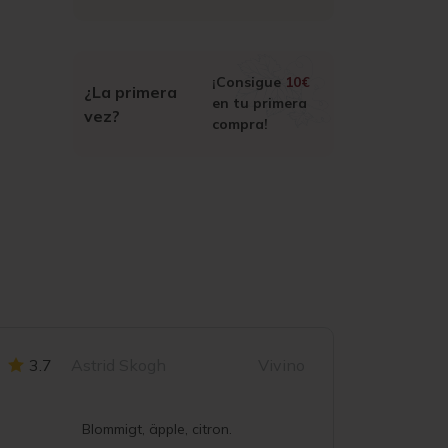
¡Consigue
10€
¿La primera
en tu primera
vez?
compra!
3.7
Astrid Skogh
Vivino
3.9
Blommigt, äpple, citron.
Blommigt,