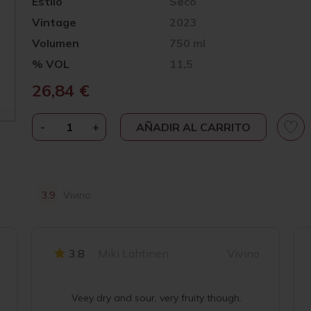
Estilo
Seco
Vintage
2023
Volumen
750 ml
% VOL
11,5
26,84
€
-
CHARLOTTE
+
AÑADIR AL CARRITO
SONJON
COMPLICES
2023
CANTIDAD
3.9
Vivino
3.8
Miki Lahtinen
Vivino
Veey dry and sour, very fruity though.