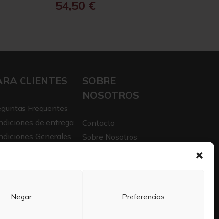
54,50
€
ARA CLIENTES
SOBRE
NOSOTROS
eguntas Frequentes
ndiciones de entrega
Contacto
ndiciones Generales
Sobre Nosotros
iso legal
Trabaja con nosotros
itica de privacidad
Negar
Preferencias