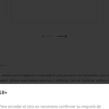
ato, emana una fragancia estimulante que provoca de inmediato una 
r, ofrece una textura precisa y definida, con un carácter salino y 
que efervescente que lo hace sumamente agradable.
18+
ino blanco seco, elaborado con las variedades Chardonnay, Jacquère 
rera la ha llevado desde el Château de la Martinette en Provenza h
rió su amor por la vinicultura.
Para acceder al sitio es necesario confirmar su mayoría de