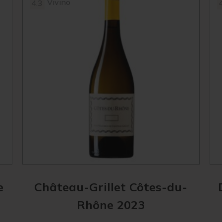
Vivino
4.3
e
Château-Grillet Côtes-du-
Rhône 2023