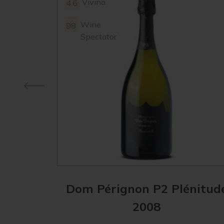
Vivino
4.6
Wine
98
Spectator
Dom Pérignon P2 Plénitud
2008