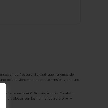
sensación de frescura. Se distinguen aromas de
una acidez vibrante que aporta tensión y frescura.
y Altesse en la AOC Savoie, Francia. Charlotte
asta trabajar con los hermanos Berthollier y