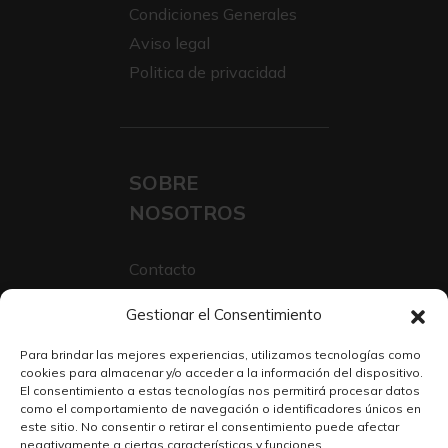
Condiciones Generales
Aviso legal
Politica de privacidad
SOBRE
NOSOTROS
Contacto
Sobre Nosotros
Gestionar el Consentimiento
Trabaja con nosotros
Para brindar las mejores experiencias, utilizamos tecnologías como
cookies para almacenar y/o acceder a la información del dispositivo.
El consentimiento a estas tecnologías nos permitirá procesar datos
como el comportamiento de navegación o identificadores únicos en
este sitio. No consentir o retirar el consentimiento puede afectar
negativamente a ciertas características y funciones.