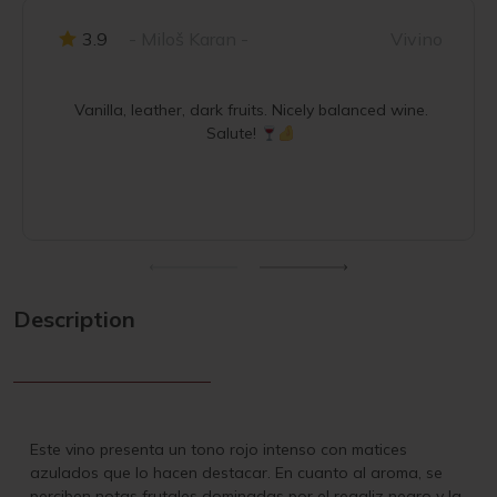
3.9
- Miloš Karan -
Vivino
Vanilla, leather, dark fruits. Nicely balanced wine.
Salute!
Description
Este vino presenta un tono rojo intenso con matices
azulados que lo hacen destacar. En cuanto al aroma, se
perciben notas frutales dominadas por el regaliz negro y la