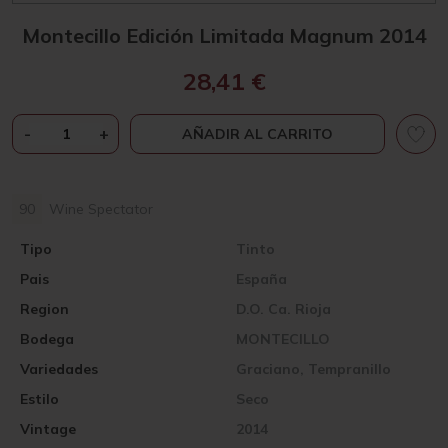
Montecillo Edición Limitada Magnum 2014
28,41
€
MONTECILLO
-
+
AÑADIR AL CARRITO
EDICIÓN
LIMITADA
MAGNUM
90
Wine Spectator
2014
CANTIDAD
Tipo
Tinto
Pais
España
Region
D.O. Ca. Rioja
Bodega
MONTECILLO
Variedades
Graciano, Tempranillo
Estilo
Seco
Vintage
2014