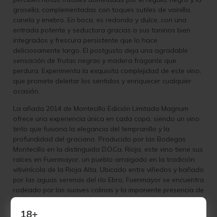
grosella, complementadas con toques sutiles de vainilla,
canela y enebro. En boca, es redondo y dulce, con una
entrada potente y seductora gracias a sus taninos bien
integrados y frescura persistente que lo hace
deliciosamente largo. El postgusto deja una agradable
sensación de frutas negras y madera fragante que
perdura. Experimenta la exquisita complejidad de este vino,
que promete deleitar los sentidos y enriquecer cualquier
ocasión.
La añada 2014 de Montecillo Edición Limitada Magnum
ofrece una experiencia única en cada copa, siendo un vino
tinto que fusiona la elegancia del tempranillo y la
profundidad del graciano. Producido por las Bodegas
Montecillo en la distinguida D.O.Ca. Rioja, este vino tiene sus
raíces en Fuenmayor, un pueblo arraigado en la tradición
vitivinícola de la Rioja Alta. Ubicado entre viñedos y bañado
por las aguas serenas del río Ebro, Fuenmayor se encuentra
rodeado por las suaves colinas y la imponente presencia de
la Sierra de Cantabria.
18+