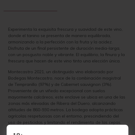
Experimenta la exquisita frescura y suavidad de este vino,
donde el tanino se presenta de manera equilibrada,
armonizando a la perfección con la fruta y la acidez.
Disfruta de un final persistente de duración media-larga,
con un posgusto noble y vibrante. El equilibrio, la finura y la
frescura que hacen de este vino tinto una elección única.
Montecastro 2021, un distinguido vino elaborado por
Bodegas Montecastro, nace de la combinación magistral
de Tempranillo (97%) y de Cabernet sauvignon
(3%).
Proveniente de un viñedo excepcional con suelos
mayormente calcáreos, este enclave se ubica en una de las
zonas más elevadas de Ribera del Duero, alcanzando
altitudes de 860-930 metros. La bodega adopta prácticas
agrícolas respetuosas con el entorno, prescindiendo del
uso de pesticidas y limitando el rendimiento de las cepas.
Este enfoque se traduce en uvas concentradas y con una