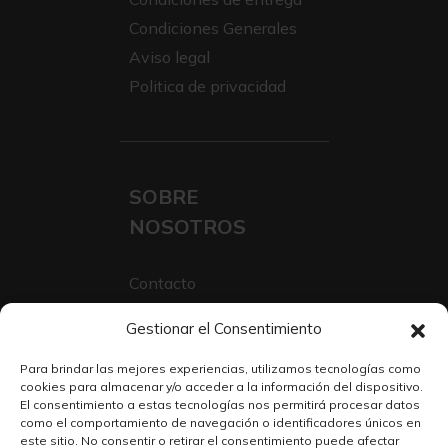
Condiciones Generales
Aviso legal
Politica de privacidad
SOBRE
NOSOTROS
Contacto
Sobre Nosotros
Gestionar el Consentimiento
Trabaja con nosotros
Para brindar las mejores experiencias, utilizamos tecnologías como
cookies para almacenar y/o acceder a la información del dispositivo.
El consentimiento a estas tecnologías nos permitirá procesar datos
como el comportamiento de navegación o identificadores únicos en
este sitio. No consentir o retirar el consentimiento puede afectar