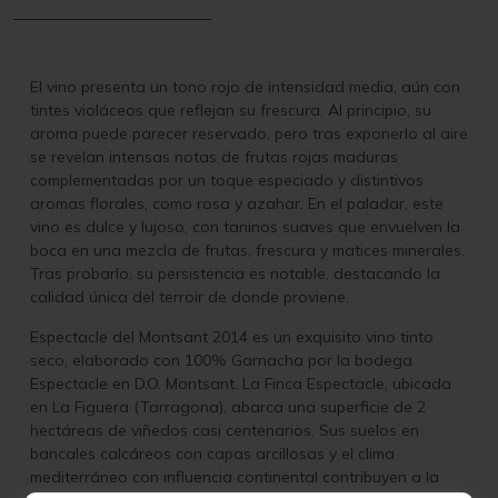
El vino presenta un tono rojo de intensidad media, aún con
tintes violáceos que reflejan su frescura. Al principio, su
aroma puede parecer reservado, pero tras exponerlo al aire
se revelan intensas notas de frutas rojas maduras
complementadas por un toque especiado y distintivos
aromas florales, como rosa y azahar. En el paladar, este
vino es dulce y lujoso, con taninos suaves que envuelven la
boca en una mezcla de frutas, frescura y matices minerales.
Tras probarlo, su persistencia es notable, destacando la
calidad única del terroir de donde proviene.
Espectacle del Montsant 2014 es un exquisito vino tinto
seco
, elaborado con 100% Garnacha por la bodega
Espectacle en D.O. Montsant. La Finca Espectacle, ubicada
en La Figuera (Tarragona), abarca una superficie de 2
hectáreas de viñedos casi centenarios. Sus suelos en
bancales calcáreos con capas arcillosas y el clima
mediterráneo con influencia continental contribuyen a la