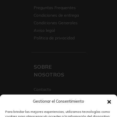
Preguntas Frequentes
Condiciones de entrega
Condiciones Generales
Aviso legal
Politica de privacidad
SOBRE
NOSOTROS
Contacto
Sobre Nosotros
Gestionar el Consentimiento
Trabaja con nosotros
Para brindar las mejores experiencias, utilizamos tecnologías como
cookies para almacenar y/o acceder a la información del dispositivo.