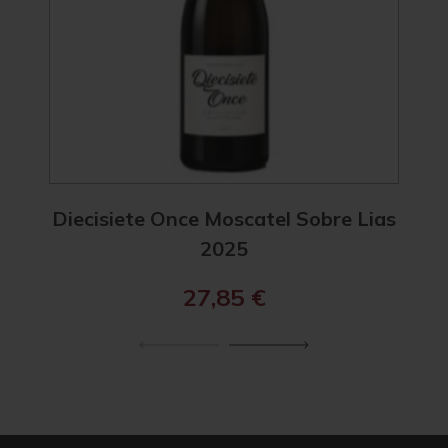
Diecisiete Once Moscatel Sobre Lias
Diec
2025
27,85
€