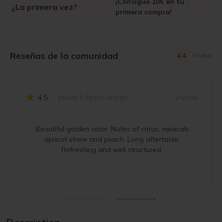
¡Consigue
10€
en tu
¿La primera vez?
primera compra!
Reseñas de la comunidad
4.4
Vivino
4.5
Javier López-Araujo
Vivino
Beautiful golden color. Notes of citrus, minerals
apricot stone and peach. Long aftertaste.
Refreshing and well structured.