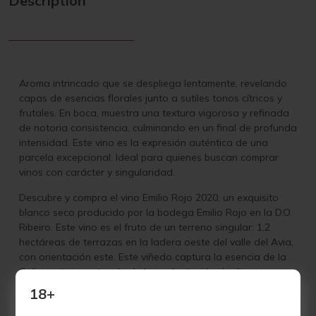
Description
Aroma intrincado que se despliega lentamente, revelando
capas de esencias florales junto a sutiles tonos cítricos y
frutales. En boca, muestra una textura vigorosa y refinada
de notoria consistencia, culminando en un final de profunda
intensidad. Este vino es la expresión auténtica de una
parcela excepcional. Ideal para quienes buscan comprar
vinos con carácter y singularidad.
Descubre y compra el vino Emilio Rojo 2020, un exquisito
blanco seco producido por la bodega Emilio Rojo en la D.O.
Ribeiro. Este vino es el fruto de un terreno singular: 1,2
hectáreas de terrazas en la ladera oeste del valle del Avia,
con orientación este. Este viñedo captura la esencia de la
Galicia interior a través de la coplantación de diversas
variedades sobre un suelo de sábrego, dentro de un
18+
enfoque de viticultura de colleiteiro, donde cada viña y