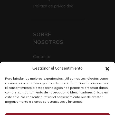
Politica de privacidad
SOBRE
NOSOTROS
Contacto
Sobre Nosotros
Gestionar el Consentimiento
Trabaja con nosotros
Para brindar las mejores experiencias, utilizamos tecnologías como
cookies para almacenar y/o acceder a la información del dispositivo.
El consentimiento a estas tecnologías nos permitirá procesar datos
como el comportamiento de navegación o identificadores únicos en
este sitio. No consentir o retirar el consentimiento puede afectar
negativamente a ciertas características y funciones.