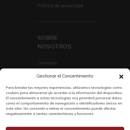
Politica de privacidad
SOBRE
NOSOTROS
Contacto
Sobre Nosotros
Gestionar el Consentimiento
Trabaja con nosotros
Para brindar las mejores experiencias, utilizamos tecnologías como
cookies para almacenar y/o acceder a la información del dispositivo.
El consentimiento a estas tecnologías nos permitirá procesar datos
como el comportamiento de navegación o identificadores únicos en
este sitio. No consentir o retirar el consentimiento puede afectar
negativamente a ciertas características y funciones.