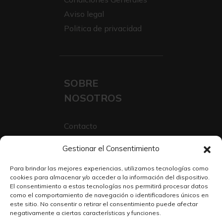
Aviso legal
Politica de privacidad
SOBRE
NOSOTROS
Contacto
Sobre Nosotros
Gestionar el Consentimiento
Trabaja con nosotros
Para brindar las mejores experiencias, utilizamos tecnologías como
cookies para almacenar y/o acceder a la información del dispositivo.
El consentimiento a estas tecnologías nos permitirá procesar datos
como el comportamiento de navegación o identificadores únicos en
este sitio. No consentir o retirar el consentimiento puede afectar
negativamente a ciertas características y funciones.