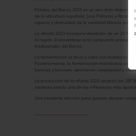
Pétalos del Bierzo 2023 es un vino tinto elaborad
de la viticultura española: José Palacios y Ricard
riqueza y diversidad de la variedad Mencía, protago
La añada 2023 incorpora alrededor de un 20 % de 
la región. El ensamblaje está compuesto principa
tradicionales del Bierzo.
La fermentación se lleva a cabo con levaduras aut
Posteriormente, la fermentación maloláctica se des
barricas y bocoyes, aportando complejidad y equilibr
La producción de la añada 2023 alcanzó las 297.867 
continúa siendo una de las referencias más aprec
Una excelente elección para quienes desean comprar