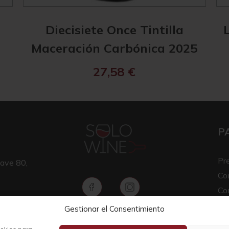
Diecisiete Once Tintilla
Maceración Carbónica 2025
27,58
€
P
Pr
ave 80,
Co
Co
Av
Gestionar el Consentimiento
Copyright © 2026 SOLO WINE
Pol