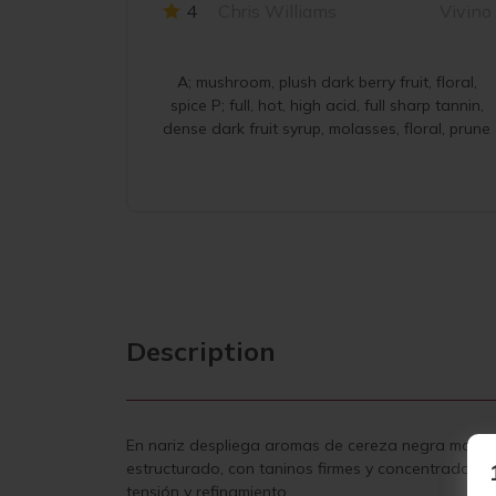
4
Chris Williams
Vivino
A; mushroom, plush dark berry fruit, floral,
spice P; full, hot, high acid, full sharp tannin,
dense dark fruit syrup, molasses, floral, prune
Description
En nariz despliega aromas de cereza negra madura
estructurado, con taninos firmes y concentrados q
tensión y refinamiento.