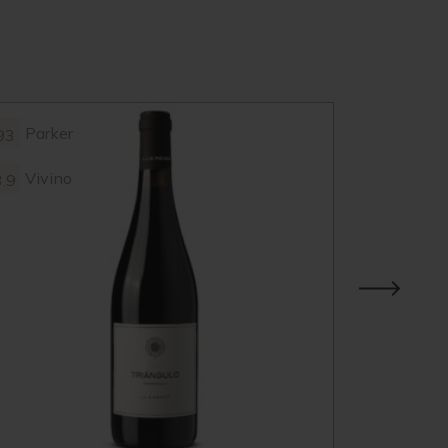
Parker
93
Vivino
3.9