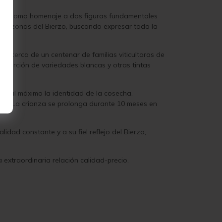
 nació como homenaje a dos figuras fundamentales
ntas zonas del Bierzo, buscando expresar toda la
 cerca de un centenar de familias viticultoras de
oporción de variedades blancas y otras tintas
do al máximo la identidad de la cosecha.
able. La crianza se prolonga durante 10 meses en
idad constante y a su fiel reflejo del Bierzo,
 extraordinaria relación calidad-precio.