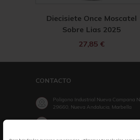
Diecisiete Once Moscatel
Sobre Lias 2025
27,85
€
CONTACTO
Poligono Industrial Nueva Campana N
29660, Nueva Andalucia, Marbella
+34 952 002 999