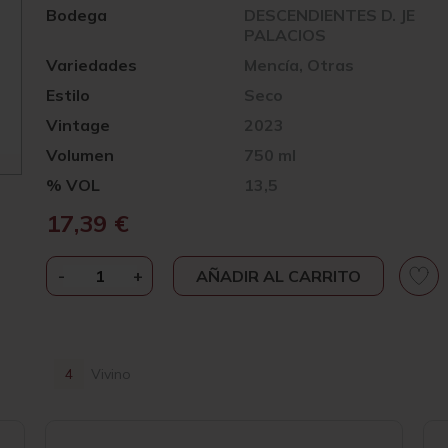
Bodega
DESCENDIENTES D. JE
PALACIOS
Variedades
Mencía, Otras
Estilo
Seco
Vintage
2023
Volumen
750 ml
% VOL
13,5
17,39
€
-
DESCENDIENTES
+
AÑADIR AL CARRITO
DE
J.
PALACIOS
PÉTALOS
4
Vivino
2023
CANTIDAD