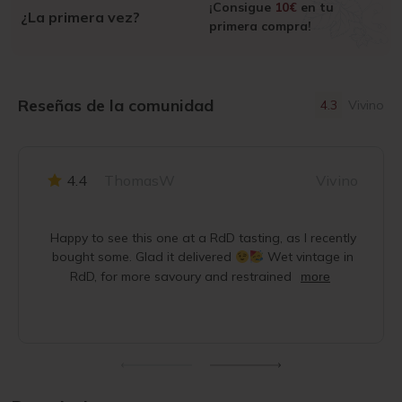
¡Consigue
10€
en tu
¿La primera vez?
primera compra!
Reseñas de la comunidad
4.3
Vivino
4.4
ThomasW
Vivino
Happy to see this one at a RdD tasting, as I recently
bought some. Glad it delivered
Wet vintage in
RdD, for more savoury and restrained
more