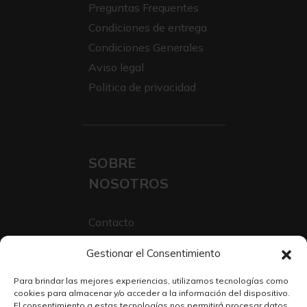
Preguntas Frequentes
Condiciones de entrega
Condiciones Generales
Aviso legal
Politica de privacidad
SOBRE
NOSOTROS
Contacto
Sobre Nosotros
Gestionar el Consentimiento
Trabaja con nosotros
Para brindar las mejores experiencias, utilizamos tecnologías como
cookies para almacenar y/o acceder a la información del dispositivo.
El consentimiento a estas tecnologías nos permitirá procesar datos