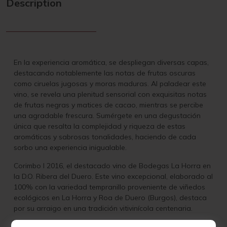
Description
En la experiencia aromática, se despliegan diversas capas,
destacando notablemente las notas de frutas oscuras
como ciruelas jugosas y moras maduras. Al paladear este
vino, se revela una plenitud sensorial con exquisitas notas
de frutas negras y matices de cacao, mientras se percibe
una agradable frescura. Sumérgete en una degustación
única que resalta la complejidad y riqueza de estas
aromáticas y sabrosas tonalidades, haciendo de cada
sorbo una experiencia inigualable.
Corimbo I 2016, el destacado vino de Bodegas La Horra en
la D.O. Ribera del Duero. Este vino excepcional, elaborado al
100% con la variedad tempranillo proveniente de viñedos
ecológicos en La Horra y Roa de Duero (Burgos), destaca
por su arraigo en una tradición vitivinícola centenaria.
Cultivadas mediante prácticas sostenibles en viñedos en