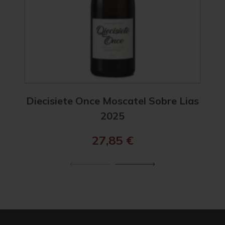
Diecisiete Once Moscatel Sobre Lias
Diec
2025
27,85
€