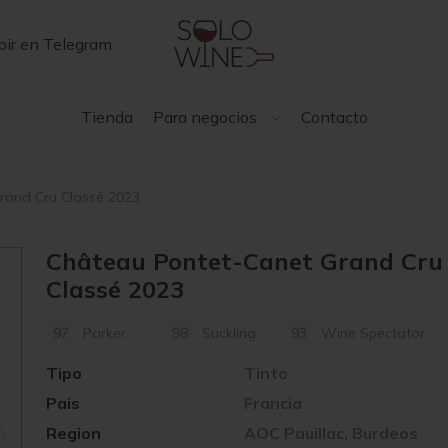
bir en Telegram
Tienda
Para negocios
Contacto
rand Cru Classé 2023
Château Pontet-Canet Grand Cru
Classé 2023
97
Parker
98
Suckling
93
Wine Spectator
Tipo
Tinto
Pais
Francia
Region
AOC Pauillac, Burdeos