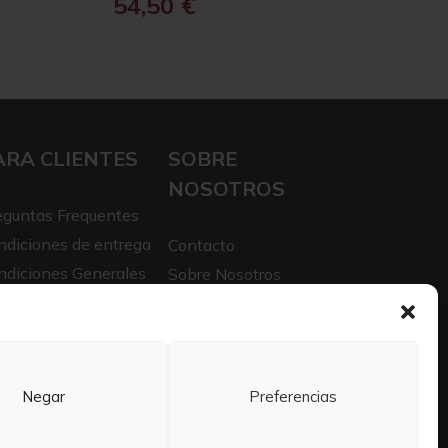
54,50
€
ARA CLIENTES
SOBRE
NOSOTROS
eguntas Frequentes
ndiciones de entrega
Contacto
ndiciones Generales
Sobre Nosotros
iso legal
Trabaja con nosotros
itica de privacidad
Negar
Preferencias