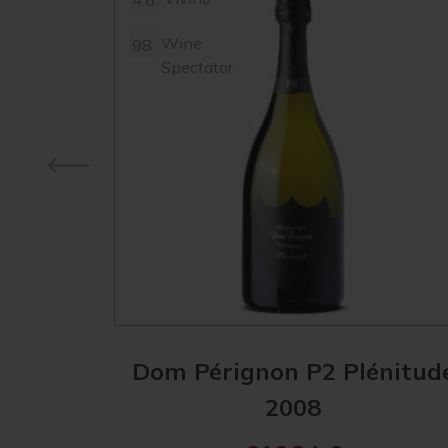
4.6
Wine
98
Spectator
Dom Pérignon P2 Plénitud
2008