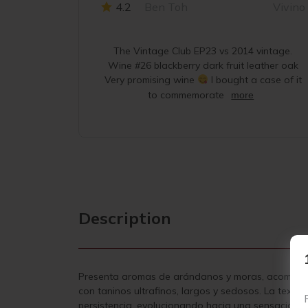
4.2
Ben Toh
Vivino
The Vintage Club EP23 vs 2014 vintage.
Wine #26 blackberry dark fruit leather oak
Very promising wine
I bought a case of it
to commemorate
more
Description
Presenta aromas de arándanos y moras, acompañado
con taninos ultrafinos, largos y sedosos. La textur
persistencia, evolucionando hacia una sensación e