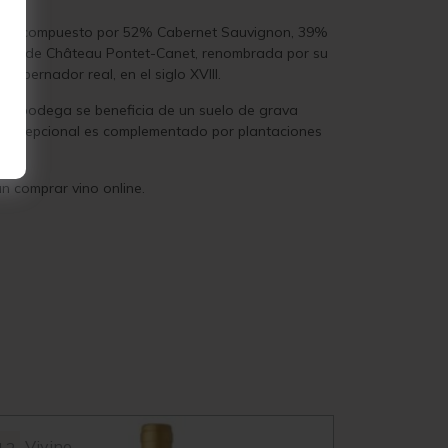
 está compuesto por 52% Cabernet Sauvignon, 39%
 finca de Château Pontet-Canet, renombrada por su
gobernador real, en el siglo XVIII.
, la bodega se beneficia de un suelo de grava
r excepcional es complementado por plantaciones
.
n comprar vino online.
Vivino
Vivin