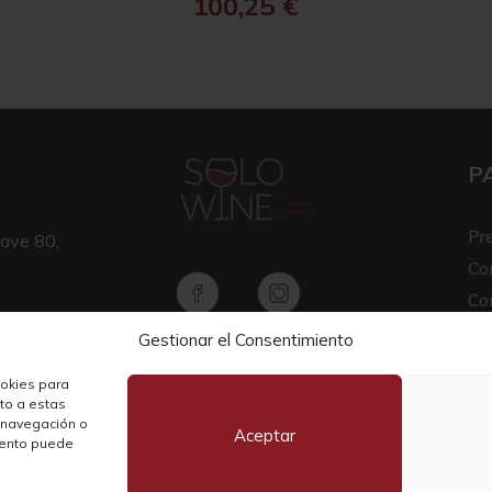
100,25
€
P
Pr
ave 80,
Co
Co
Av
Gestionar el Consentimiento
Copyright © 2026 SOLO WINE
Pol
ookies para
nto a estas
 navegación o
Aceptar
miento puede