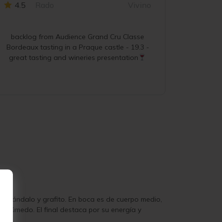
4.5
Rado
Vivino
4.6
backlog from Audience Grand Cru Classe
Bordeaux tasting in a Praque castle - 19.3 -
great tasting and wineries presentation
e sándalo y grafito. En boca es de cuerpo medio,
to húmedo. El final destaca por su energía y