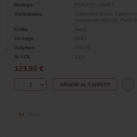
Bodega
PONTET-CANET
Variedades
Cabernet Franc, Caberne
sauvignon, Merlot, Petit 
Estilo
Seco
Vintage
2023
Volumen
750 ml
% VOL
14,5
123,93
€
-
CHÂTEAU
+
AÑADIR AL CARRITO
PONTET-
CANET
GRAND
CRU
4.4
Vivino
CLASSÉ
2023
CANTIDAD