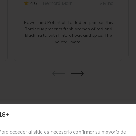
4.6
Bernard Marr
Vivino
Power and Potential. Tasted en-primeur, this
Bordeaux presents fresh aromas of red and
black fruits, with hints of oak and spice. The
palate
more
18+
s de notas florales de rosa y violeta, junto a delicados matices d
a resulta cremosa, con sutiles recuerdos de piedra triturada y cemen
Para acceder al sitio es necesario confirmar su mayoría de
legante, ligeramente envolvente y de gran vivacidad.