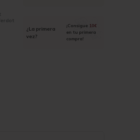
t
Verdot
¡Consigue
10€
¿La primera
en tu primera
vez?
compra!