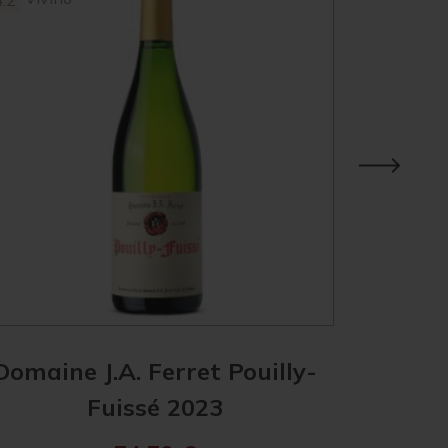
4.2
3.9
Domaine J.A. Ferret Pouilly-
Les Hér
Fuissé 2023
Mâ