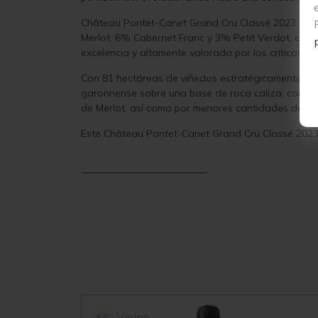
Château Pontet-Canet Grand Cru Classé 2023 es u
Merlot, 6% Cabernet Franc y 3% Petit Verdot, cult
excelencia y altamente valorada por los críticos, f
Con 81 hectáreas de viñedos estratégicamente ubic
garonnense sobre una base de roca caliza, condic
de Merlot, así como por menores cantidades de Cab
Este Château Pontet-Canet Grand Cru Classé 2023 
Vivino