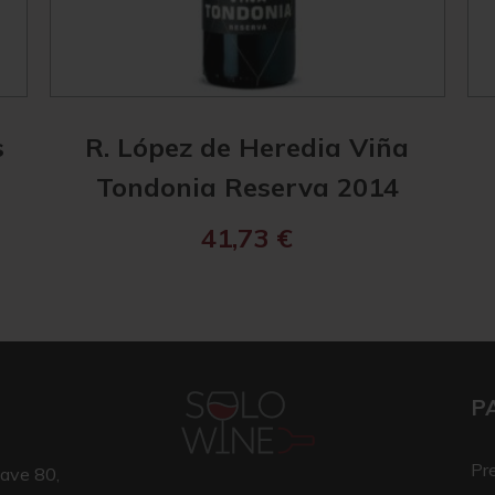
s
R. López de Heredia Viña
Tondonia Reserva 2014
41,73
€
P
Pr
ave 80,