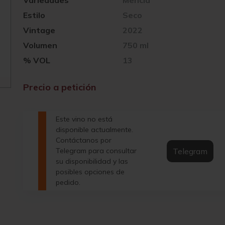
Variedades
Mencía
Estilo
Seco
Vintage
2022
Volumen
750 ml
% VOL
13
Precio a petición
Este vino no está
disponible actualmente.
Contáctanos por
Telegram
Telegram para consultar
su disponibilidad y las
posibles opciones de
pedido.