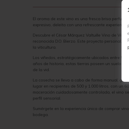
El aroma de este vino es una fresca brisa perfuma
expresivo, deleita con una refrescante experiencia 
Descubre el César Márquez Valtuille Vino de Villa
reconocida D.O. Bierzo. Este proyecto personal, i
la viticultura.
Los viñedos, estratégicamente ubicados entre 510 
años de historia, estas tierras poseen un suelo cara
de la vid.
La cosecha se lleva a cabo de forma manual, garant
lugar en recipientes de 500 y 1.000 litros, con un
maceración cuidadosamente controlada, el vino se 
perfil sensorial.
Sumérgete en la experiencia única de comprar vino
bodega.