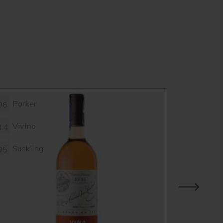
Parker
Parke
96
98
Vivino
Vivin
4.4
4.3
Suckling
95