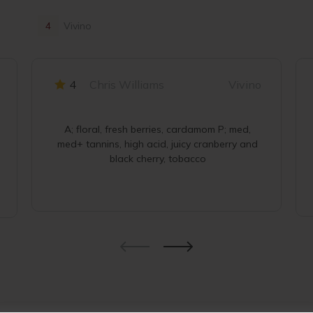
4
Vivino
4
Chris Williams
Vivino
A; floral, fresh berries, cardamom P; med,
med+ tannins, high acid, juicy cranberry and
black cherry, tobacco