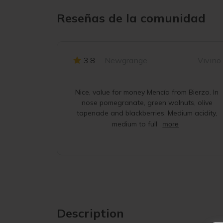
Reseñas de la comunidad
3.8
Newgrange
Vivino
Nice, value for money Mencía from Bierzo. In
nose pomegranate, green walnuts, olive
tapenade and blackberries. Medium acidity,
medium to full
more
Description