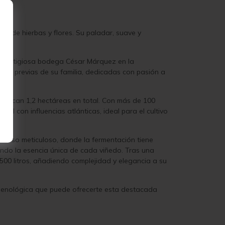
s de hierbas y flores. Su paladar, suave y
a prestigiosa bodega César Márquez en la
nes previas de su familia, dedicadas con pasión a
 abarcan 1,2 hectáreas en total. Con más de 100
tal con influencias atlánticas, ideal para el cultivo
roceso meticuloso, donde la fermentación tiene
vando la esencia única de cada viñedo. Tras una
00 litros, añadiendo complejidad y elegancia a su
ia enológica que puede ofrecerte esta destacada