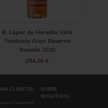
R. López de Heredia Viña
R. Ló
Tondonia Gran Reserva
Tond
Rosado 2010
254,10
€
ARA CLIENTES
SOBRE
NOSOTROS
eguntas Frequentes