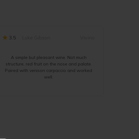
3.5
Luke Gibson
Vivino
4
D
A simple but pleasant wine. Not much
Earthy 
structure, red fruit on the nose and palate.
Paired with venison carpaccio and worked
well.