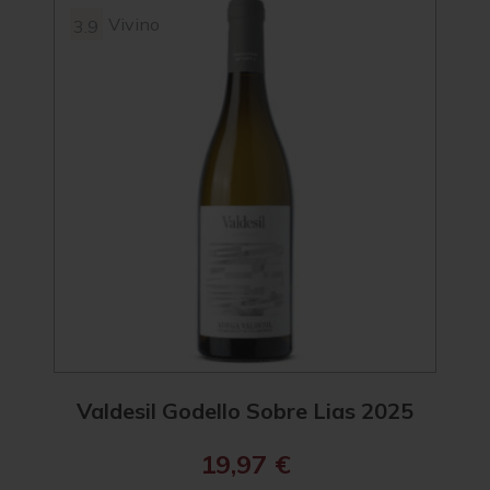
Vivino
3.9
95
4.2
Valdesil Godello Sobre Lias 2025
R. 
19,97
€