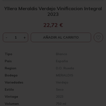
Yllera Meraldis Verdejo Vinificacion Integral
2023
22,72
€
YLLERA
-
+
AÑADIR AL CARRITO
MERALDIS
VERDEJO
VINIFICACION
Tipo
Blanco
INTEGRAL
Pais
España
2023
CANTIDAD
Region
D.O. Rueda
Bodega
MERALDIS
Variedades
Verdejo
Estilo
Seco
Vintage
2023
Volumen
750 ml