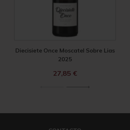
Diecisiete Once Moscatel Sobre Lias
Diec
2025
27,85
€