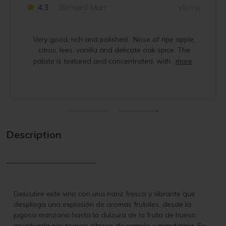
4.3
Bernard Marr
Vivino
Very good, rich and polished. Nose of ripe apple,
citrus, lees, vanilla and delicate oak spice. The
palate is textured and concentrated, with
more
Description
Descubre este vino con una nariz fresca y vibrante que
despliega una explosión de aromas frutales, desde la
jugosa manzana hasta la dulzura de la fruta de hueso,
acentuada por toques cítricos de pomelo y mandarina. Su