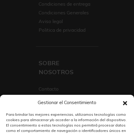
Condiciones de entrega
Condiciones Generales
Aviso legal
Politica de privacidad
SOBRE
NOSOTROS
Contacto
Sobre Nosotros
Gestionar el Consentimiento
Trabaja con nosotros
Para brindar las mejores experiencias, utilizamos tecnologías como
cookies para almacenar y/o acceder a la información del dispositivo.
El consentimiento a estas tecnologías nos permitirá procesar datos
como el comportamiento de navegación o identificadores únicos en