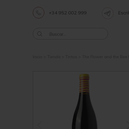
+34 952 002 999
Escri
Inicio
>
Tienda
>
Tintos
>
The Flower and the Bee L