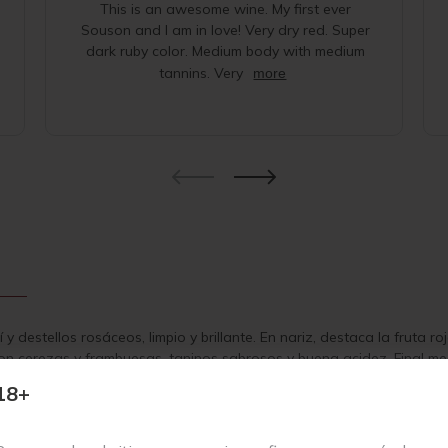
TINTO
This is an awesome wine. My first ever
2022
Souson and I am in love! Very dry red. Super
CANTIDAD
dark ruby color. Medium body with medium
tannins. Very
more
 y destellos rosáceos, limpio y brillante. En nariz, destaca la fruta
 con cerezas y frambuesas, taninos sabrosos y buena acidez. Final me
18+
 un vino tinto excepcional elaborado con la variedad Sousão por la
ra adentrarse en la esencia de los vinos de Gomariz, un reflejo fiel d