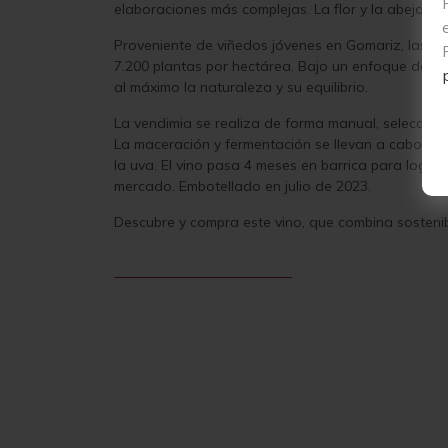
elaboraciones más complejas. La flor y la abeja sim
Proveniente de viñedos jóvenes en Gomariz, las p
7.200 plantas por hectárea. Bajo un enfoque de vit
al máximo la naturaleza y su equilibrio.
La vendimia se realiza de forma manual, seleccion
La maceración y fermentación se llevan a cabo a b
la uva. El vino pasa 4 meses en barrica para logra
mercado. Embotellado en julio de 2023.
Descubre y compra este vino, que combina sostenibili