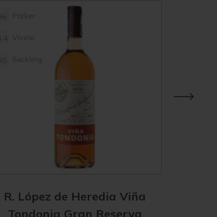
Parker
Parke
96
98
Vivino
Vivin
4.4
4.3
Suckling
95
R. López de Heredia Viña
R. Ló
Tondonia Gran Reserva
Tond