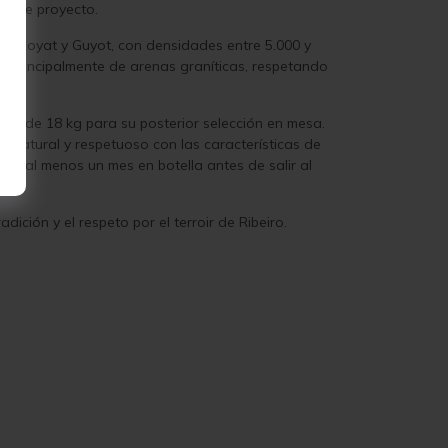
e este proyecto.
ón Royat y Guyot, con densidades entre 5.000 y
en principalmente de arenas graníticas, respetando
jas de 18 kg para su posterior selección en mesa.
 natural y respetuoso con las características de
 de al menos un mes en botella antes de salir al
dición y el respeto por el terroir de Ribeiro.