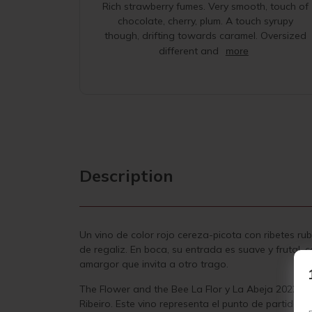
Rich strawberry fumes. Very smooth, touch of
chocolate, cherry, plum. A touch syrupy
though, drifting towards caramel. Oversized
different and
more
Description
Un vino de color rojo cereza-picota con ribetes rubí
de regaliz. En boca, su entrada es suave y frutal,
amargor que invita a otro trago.
The Flower and the Bee La Flor y La Abeja ​​
2022 es
Ribeiro. Este vino representa el punto de partida pa