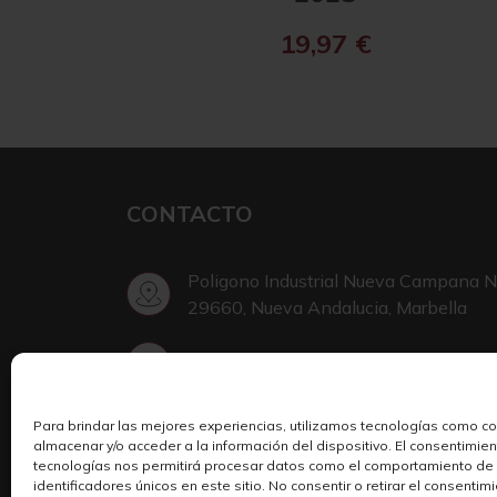
19,97
€
CONTACTO
Poligono Industrial Nueva Campana N
29660, Nueva Andalucia, Marbella
+34 952 002 999
Para brindar las mejores experiencias, utilizamos tecnologías como c
Escribir en Telegram
almacenar y/o acceder a la información del dispositivo. El consentimie
tecnologías nos permitirá procesar datos como el comportamiento de
identificadores únicos en este sitio. No consentir o retirar el consenti