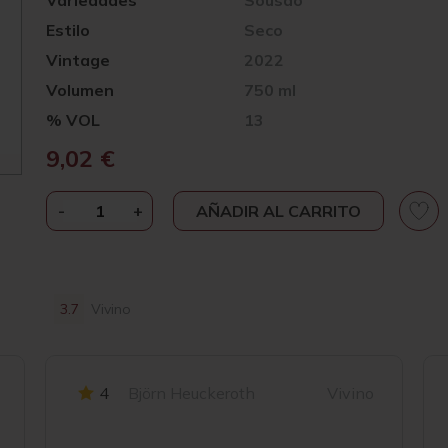
Variedades
Sousão
Estilo
Seco
Vintage
2022
Volumen
750 ml
% VOL
13
9,02
€
-
THE
+
AÑADIR AL CARRITO
FLOWER
AND
THE
BEE
3.7
Vivino
LA
FLOR
Y
4
Björn Heuckeroth
Vivino
LA
ABEJA