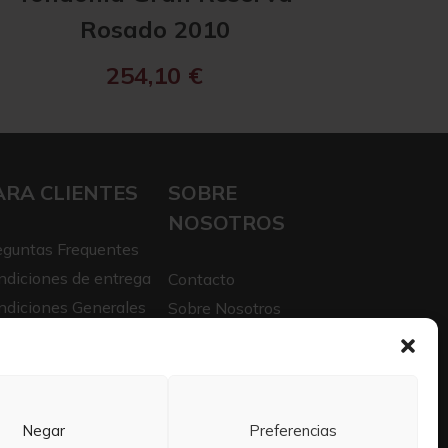
Rosado 2010
254,10
€
ARA CLIENTES
SOBRE
NOSOTROS
eguntas Frequentes
ndiciones de entrega
Contacto
ndiciones Generales
Sobre Nosotros
iso legal
Trabaja con nosotros
itica de privacidad
Negar
Preferencias