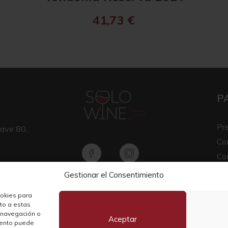
41,73
€
P
Pr
ave 80,
Co
Co
Av
Gestionar el Consentimiento
Copyright © 2026 SOLO WINE
Pol
ookies para
nto a estas
 navegación o
Aceptar
miento puede