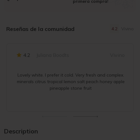
primera compra!
Reseñas de la comunidad
4.2
Vivino
4.2
Juliana Boodts
Vivino
Lovely white. I prefer it cold. Very fresh and complex.
minerals citrus tropical lemon salt peach honey apple
pineapple stone fruit
Description