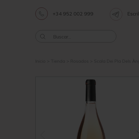
+34 952 002 999
Escri
Inicio
>
Tienda
>
Rosados
>
Scala Dei Pla Dels À