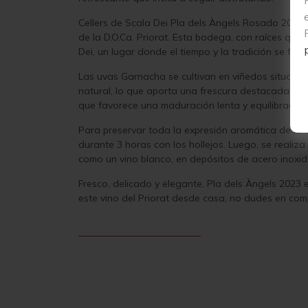
Cellers de Scala Dei Pla dels Àngels Rosado 2023 
de la D.O.Ca. Priorat. Esta bodega, con raíces qu
Dei, un lugar donde el tiempo y la tradición se fusi
Las uvas Garnacha se cultivan en viñedos situado
natural, lo que aporta una frescura destacada al vi
que favorece una maduración lenta y equilibrada.
Para preservar toda la expresión aromática de la v
durante 3 horas con los hollejos. Luego, se realiz
como un vino blanco, en depósitos de acero inoxi
Fresco, delicado y elegante, Pla dels Àngels 2023
este vino del Priorat desde casa, no dudes en comp