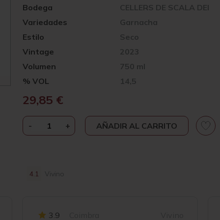
Bodega
CELLERS DE SCALA DEI
Variedades
Garnacha
Estilo
Seco
Vintage
2023
Volumen
750 ml
% VOL
14,5
29,85
€
-
SCALA
+
AÑADIR AL CARRITO
DEI
PLA
DELS
ÀNGELS
4.1
Vivino
ROSADO
2023
CANTIDAD
3.9
Coimbra
Vivino