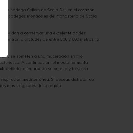
órica bodega Cellers de Scala Dei, en el corazón
ntiguas bodegas monacales del monasterio de Scala
que ayudan a conservar una excelente acidez
encuentran a altitudes de entre 500 y 600 metros, lo
illan y se someten a una maceración en frío
cterístico. A continuación, el mosto fermenta
mbotellado, asegurando su pureza y frescura.
inspiración mediterránea. Si deseas disfrutar de
dos más singulares de la región.