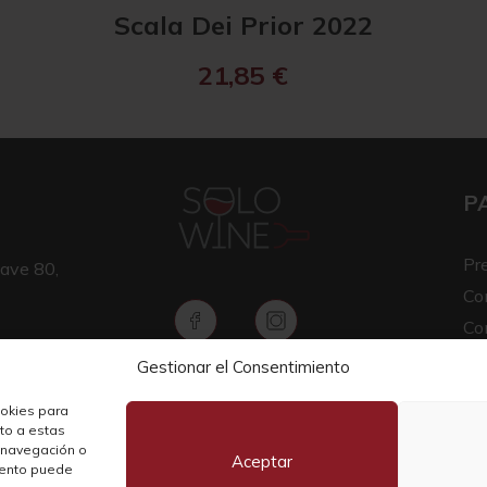
Scala Dei Prior 2022
21,85
€
P
Pr
ave 80,
Co
Co
Av
Gestionar el Consentimiento
Copyright © 2026 SOLO WINE
Pol
ookies para
nto a estas
 navegación o
Aceptar
miento puede