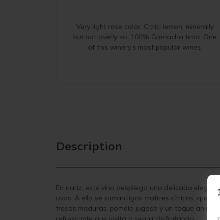
Very light rose color. Citric: lemon, minerally
but not overly so. 100% Garnacha tinta. One
of this winery’s most popular wines.
Description
En nariz, este vino despliega una delicada eleganci
uvas. A ello se suman ligos matices cítricos, que 
fresas maduras, pomelo jugoso y un toque anisado,
refrescante que invita a seguir disfrutando.