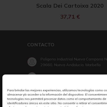
Scala Dei Cartoixa 2020
37,71
€
CONTACTO
Poligono Industrial Nueva Campana N
29660, Nueva Andalucia, Marbella
+34 952 002 999
Para brindar las mejores experiencias, utilizamos tecnologías como c
Escribir en Telegram
almacenar y/o acceder a la información del dispositivo. El consentimie
tecnologías nos permitirá procesar datos como el comportamiento de
identificadores únicos en este sitio. No consentir o retirar el consenti
wine@sologroup.net