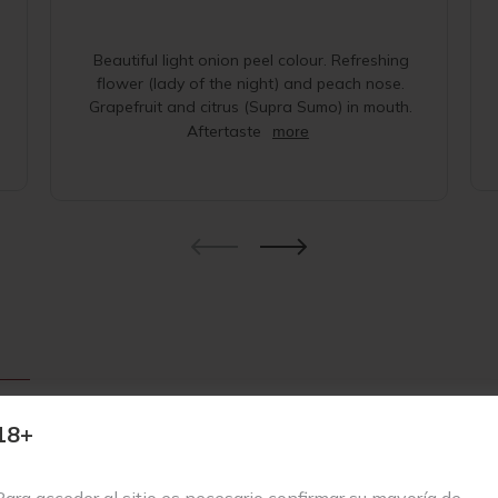
Beautiful light onion peel colour. Refreshing
flower (lady of the night) and peach nose.
Grapefruit and citrus (Supra Sumo) in mouth.
Aftertaste
more
a aromática, dominada por sutiles notas de frutas rojas y tropicales, 
18+
acentúan su frescura natural. En boca, se abre con una vibrante expl
 ofreciendo una experiencia sensorial dinámica. Su final es envolve