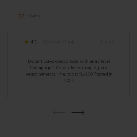
3.9
Vivino
4.1
Yaroslav Plink
Vivino
Decent Cava comparable with entry level
Champagne. Cream, lemon, apple, pear,
yeast, minerals, lime, toast 91/100 Tasted in
2024