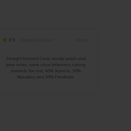
3.9
Eduard Jakubov
Vivino
4
L
Straight forward Cava, mostly peach and
Dis T
pear notes, some citrus bitterness coming
refreshi
towards the end. 40% Xarel-lo, 30%
Macabeo and 30% Parellada.