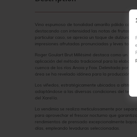
Vino espumoso de tonalidad amarillo pálido con dest
destacando con intensidad las notas de frutas fre
particular caso, se aprecia un toque de dulzura qu
impresiones afrutadas pronunciadas y leves toques
Roger Goulart Brut Millésimé destaca como un cava
aplicación del método tradicional para la elaborac
cuenca de los ríos Anoia y Foix. Delimitada por la
área se ha revelado idónea para la producción de 
Los viñedos, estratégicamente ubicados a altitudes
adaptándose a las diversas condiciones del terren
del Xarel·lo.
La vendimia se realiza meticulosamente por sepa
para aprovechar el frescor nocturno que garantiza
rendimientos de prensado excepcionalmente bajos,
días, empleando levaduras seleccionadas.