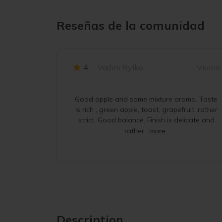
Reseñas de la comunidad
4
Vadim Rylko
Vivino
Good apple and some mixture aroma. Taste
is rich , green apple, toast, grapefruit, rather
strict. Good balance. Finish is delicate and
rather
more
Description