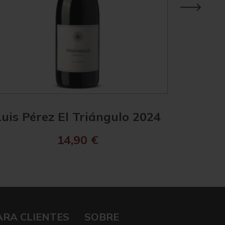
Luis Pérez El Triángulo 2024
Esenc
14,90
€
ARA CLIENTES
SOBRE