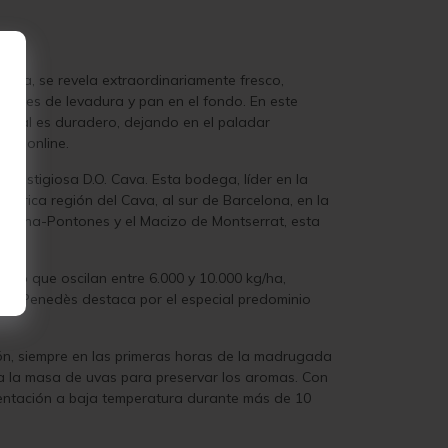
ativa, se revela extraordinariamente fresco,
atices de levadura y pan en el fondo. En este
 final es duradero, dejando en el paladar
nda online.
restigiosa D.O. Cava. Esta bodega, líder en la
tórica región del Cava, al sur de Barcelona, en la
Mediona-Pontones y el Macizo de Montserrat, esta
tivo que oscilan entre 6.000 y 10.000 kg/ha,
 del Penedès destaca por el especial predominio
n, siempre en las primeras horas de la madrugada
ría la masa de uvas para preservar los aromas. Con
mentación a baja temperatura durante más de 10