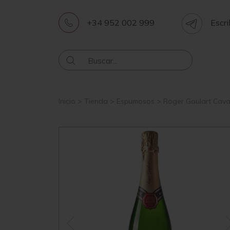
+34 952 002 999
Escri
Inicio
>
Tienda
>
Espumosos
>
Roger Goulart Cava 