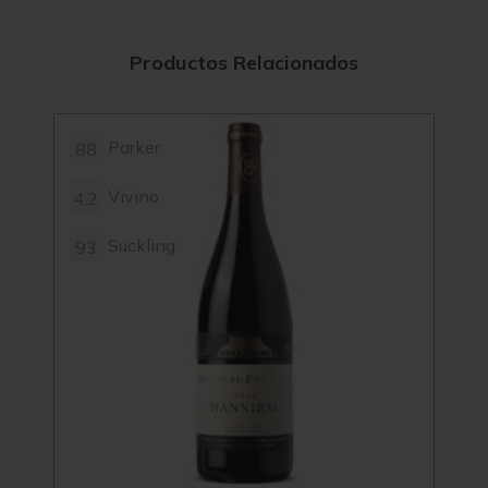
Productos Relacionados
Parker
88
4.1
Vivino
4.2
89
Suckling
93