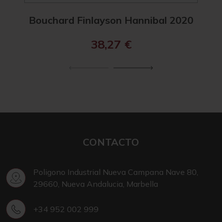
Bouchard Finlayson Hannibal 2020
The
38,27
€
CONTACTO
Poligono Industrial Nueva Campana Nave 80,
29660, Nueva Andalucia, Marbella
+34 952 002 999