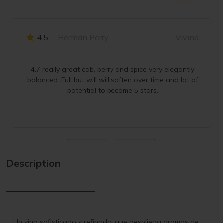
4.5
Herman Perry
Vivino
4.7 really great cab, berry and spice very elegantly
balanced. Full but will will soften over time and lot of
potential to become 5 stars.
Description
Un vino sofisticado y refinado, que despliega aromas de