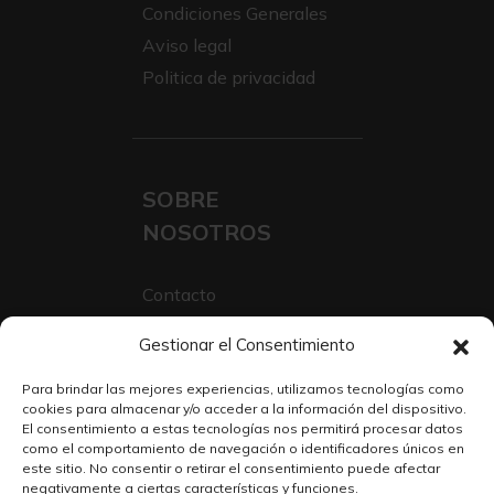
Condiciones Generales
Aviso legal
Politica de privacidad
SOBRE
NOSOTROS
Contacto
Sobre Nosotros
Gestionar el Consentimiento
Trabaja con nosotros
Para brindar las mejores experiencias, utilizamos tecnologías como
cookies para almacenar y/o acceder a la información del dispositivo.
El consentimiento a estas tecnologías nos permitirá procesar datos
como el comportamiento de navegación o identificadores únicos en
este sitio. No consentir o retirar el consentimiento puede afectar
negativamente a ciertas características y funciones.