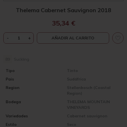
Thelema Cabernet Sauvignon 2018
35,34
€
THELEMA
-
+
AÑADIR AL CARRITO
CABERNET
SAUVIGNON
2018
89
Suckling
CANTIDAD
Tipo
Tinto
Pais
Sudáfrica
Region
Stellenbosch (Coastal
Region)
Bodega
THELEMA MOUNTAIN
VINEYARDS
Variedades
Cabernet sauvignon
Estilo
Seco