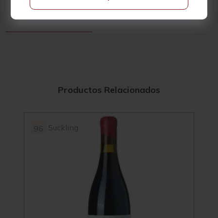
con alma, profundidad y una historia que contar.
Productos Relacionados
Suckling
96
94