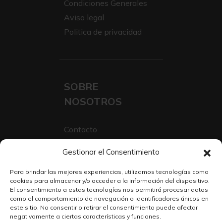
Condiciones Generales
Aviso legal
Politica de privacidad
SOBRE
NOSOTROS
Contacto
Sobre Nosotros
Gestionar el Consentimiento
Trabaja con nosotros
Para brindar las mejores experiencias, utilizamos tecnologías como
cookies para almacenar y/o acceder a la información del dispositivo.
El consentimiento a estas tecnologías nos permitirá procesar datos
como el comportamiento de navegación o identificadores únicos en
este sitio. No consentir o retirar el consentimiento puede afectar
negativamente a ciertas características y funciones.