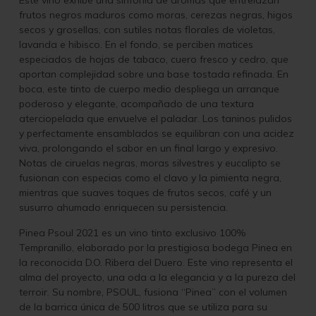
Este vino exhibe una sinfonía de aromas que entrelazan
frutos negros maduros como moras, cerezas negras, higos
secos y grosellas, con sutiles notas florales de violetas,
lavanda e hibisco. En el fondo, se perciben matices
especiados de hojas de tabaco, cuero fresco y cedro, que
aportan complejidad sobre una base tostada refinada. En
boca, este tinto de cuerpo medio despliega un arranque
poderoso y elegante, acompañado de una textura
aterciopelada que envuelve el paladar. Los taninos pulidos
y perfectamente ensamblados se equilibran con una acidez
viva, prolongando el sabor en un final largo y expresivo.
Notas de ciruelas negras, moras silvestres y eucalipto se
fusionan con especias como el clavo y la pimienta negra,
mientras que suaves toques de frutos secos, café y un
susurro ahumado enriquecen su persistencia.
Pinea Psoul 2021 es un vino tinto exclusivo 100%
Tempranillo, elaborado por la prestigiosa bodega Pinea en
la reconocida D.O. Ribera del Duero. Este vino representa el
alma del proyecto, una oda a la elegancia y a la pureza del
terroir. Su nombre, PSOUL, fusiona “Pinea” con el volumen
de la barrica única de 500 litros que se utiliza para su