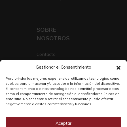
SOBRE
NOSOTROS
Contacto
Sobre Nosotros
Gestionar el Consentimiento
Trabaja con nosotros
Para brindar las mejores experiencias, utilizamos tecnologías como
cookies para almacenar y/o acceder a la información del dispositivo.
El consentimiento a estas tecnologías nos permitirá procesar datos
como el comportamiento de navegación o identificadores únicos en
este sitio. No consentir o retirar el consentimiento puede afectar
negativamente a ciertas características y funciones.
Aceptar