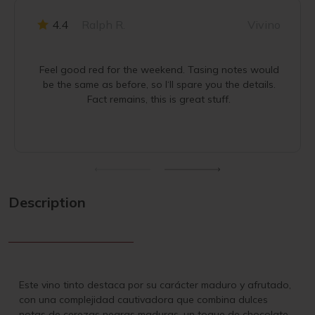
4.4
Ralph R.
Vivino
Feel good red for the weekend. Tasing notes would
be the same as before, so I‘ll spare you the details.
Fact remains, this is great stuff.
Description
Este vino tinto destaca por su carácter maduro y afrutado,
con una complejidad cautivadora que combina dulces
notas de cerezas negras maduras, un toque de chocolate