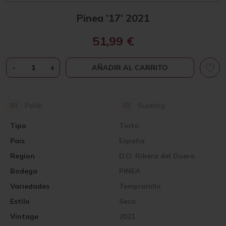
Pinea ’17’ 2021
51,99
€
PINEA
-
+
AÑADIR AL CARRITO
'17'
2021
CANTIDAD
93
Peñín
93
Suckling
Tipo
Tinto
Pais
España
Region
D.O. Ribera del Duero
Bodega
PINEA
Variedades
Tempranillo
Estilo
Seco
Vintage
2021