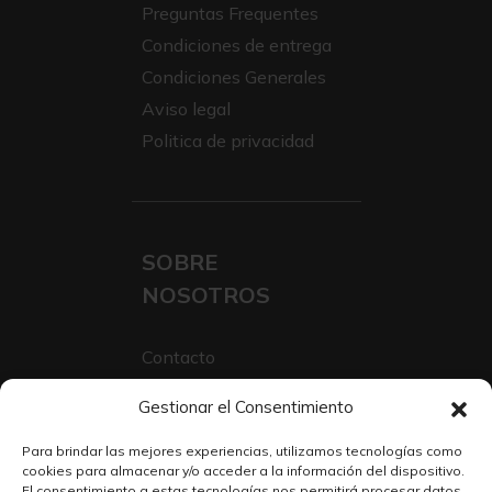
Preguntas Frequentes
Condiciones de entrega
Condiciones Generales
Aviso legal
Politica de privacidad
SOBRE
NOSOTROS
Contacto
Sobre Nosotros
Gestionar el Consentimiento
Trabaja con nosotros
Para brindar las mejores experiencias, utilizamos tecnologías como
cookies para almacenar y/o acceder a la información del dispositivo.
El consentimiento a estas tecnologías nos permitirá procesar datos