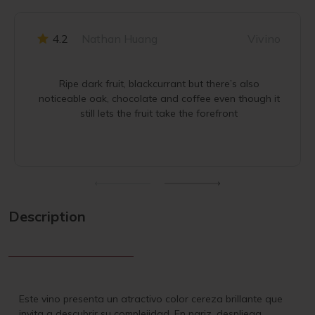
4.2
Nathan Huang
Vivino
Ripe dark fruit, blackcurrant but there’s also
noticeable oak, chocolate and coffee even though it
still lets the fruit take the forefront
Description
Este vino presenta un atractivo color cereza brillante que
invita a descubrir su complejidad. En nariz, despliega