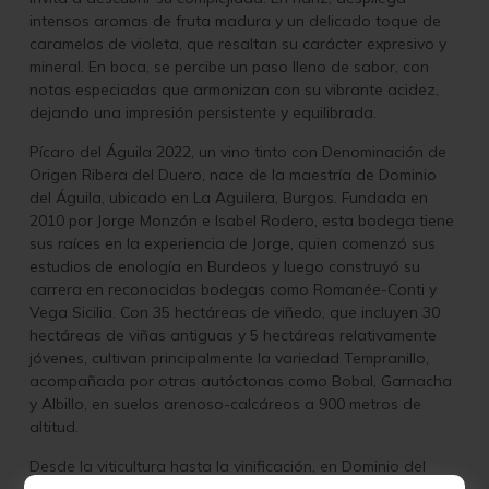
intensos aromas de fruta madura y un delicado toque de
caramelos de violeta, que resaltan su carácter expresivo y
mineral. En boca, se percibe un paso lleno de sabor, con
notas especiadas que armonizan con su vibrante acidez,
dejando una impresión persistente y equilibrada.
Pícaro del Águila 2022, un vino tinto con Denominación de
Origen Ribera del Duero, nace de la maestría de Dominio
del Águila, ubicado en La Aguilera, Burgos. Fundada en
2010 por Jorge Monzón e Isabel Rodero, esta bodega tiene
sus raíces en la experiencia de Jorge, quien comenzó sus
estudios de enología en Burdeos y luego construyó su
carrera en reconocidas bodegas como Romanée-Conti y
Vega Sicilia. Con 35 hectáreas de viñedo, que incluyen 30
hectáreas de viñas antiguas y 5 hectáreas relativamente
jóvenes, cultivan principalmente la variedad Tempranillo,
acompañada por otras autóctonas como Bobal, Garnacha
y Albillo, en suelos arenoso-calcáreos a 900 metros de
altitud.
Desde la viticultura hasta la vinificación, en Dominio del