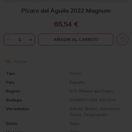
Pícaro del Águila 2022 Magnum
85,54
€
PÍCARO
-
+
AÑADIR AL CARRITO
DEL
ÁGUILA
2022
94
Parker
MAGNUM
CANTIDAD
Tipo
Tinto
Pais
España
Region
D.O. Ribera del Duero
Bodega
DOMINIO DEL ÁGUILA
Variedades
Albillo, Bobal, Garnacha
Tinta, Tempranillo
Estilo
Seco