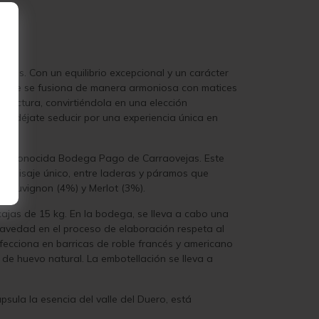
des. Con un equilibrio excepcional y un carácter
vibrante se fusiona de manera armoniosa con matices
structura, convirtiéndola en una elección
 y déjate seducir por una experiencia única en
la reconocida Bodega Pago de Carraovejas. Este
n paisaje único, entre laderas y páramos que
 Sauvignon (4%) y Merlot (3%).
cajas de 15 kg. En la bodega, se lleva a cabo una
gravedad en el proceso de elaboración respeta al
rfecciona en barricas de roble francés y americano
a de huevo natural. La embotellación se lleva a
sula la esencia del valle del Duero, está