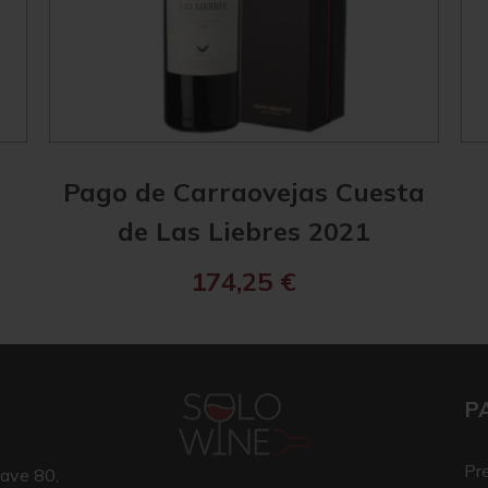
Pago de Carraovejas Cuesta
de Las Liebres 2021
174,25
€
P
Pr
ave 80,