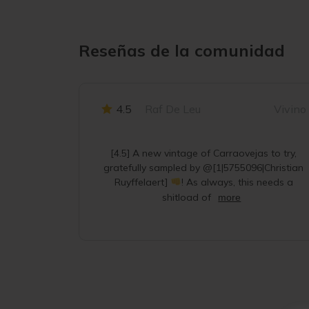
Reseñas de la comunidad
4.5
Raf De Leu
Vivino
[4.5] A new vintage of Carraovejas to try,
gratefully sampled by @[1|5755096|Christian
Ruyffelaert]
! As always, this needs a
shitload of
more