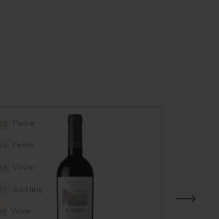
Parker
Parke
93
95
Peñín
Peñín
94
97
Vivino
Vivin
4.6
4.7
Suckling
Suckl
93
95
Wine
Wine
92
92