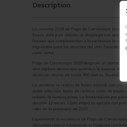
Description
La cosecha 2018 de Pago de Carraovejas encarna la
fresco, esta joya vinícola se despliega con una pr
florales que complementan a la perfección la rique
inigualable para los amantes del vino. Descubre la
cada sorbo.
Pago de Carraovejas 2018 Magnum, un destacado vi
vino captura de manera auténtica la esencia del v
alcanzan alturas de hasta 900 metros. Su elabora
La vendimia se realiza de forma manual, con una pr
doble selección, tanto de racimos como de bayas, 
máximo la materia prima. La fermentación por parce
durante 12 meses. Cada etapa se ejecuta con precisi
cabo en la primavera de 2020.
Experimenta la excelencia de Pago de Carraovejas 2
disponible para ti, fusionando la tradición con la 