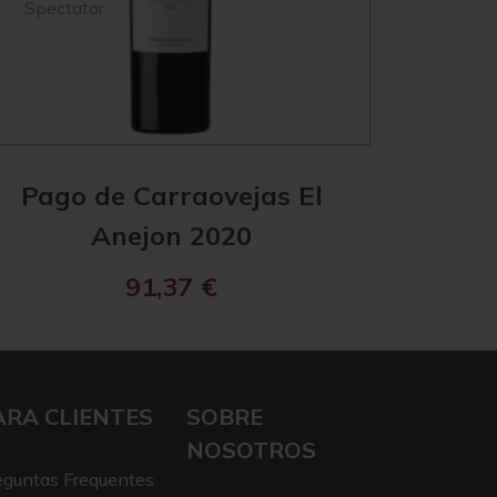
Spectator
Spect
Pago de Carraovejas El
Pago d
Anejon 2020
de
91,37
€
ARA CLIENTES
SOBRE
NOSOTROS
eguntas Frequentes