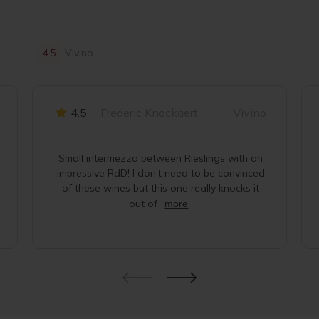
4.5
Vivino
4.5
Frederic Knockaert
Vivino
Small intermezzo between Rieslings with an
impressive RdD! I don’t need to be convinced
of these wines but this one really knocks it
out of
more