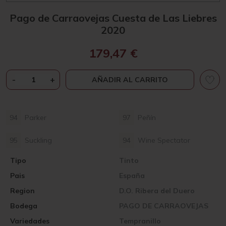
Pago de Carraovejas Cuesta de Las Liebres
2020
179,47
€
PAGO
-
+
AÑADIR AL CARRITO
DE
CARRAOVEJAS
CUESTA
94
Parker
97
Peñín
DE
LAS
95
Suckling
94
Wine Spectator
LIEBRES
2020
Tipo
Tinto
CANTIDAD
Pais
España
Region
D.O. Ribera del Duero
Bodega
PAGO DE CARRAOVEJAS
Variedades
Tempranillo