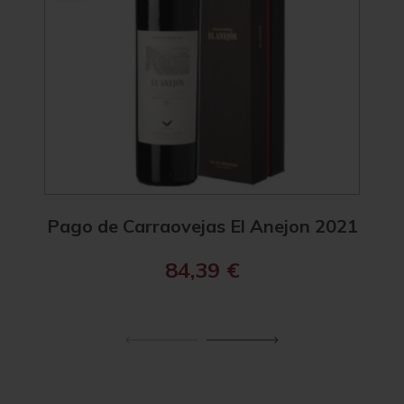
Pago de Carraovejas El Anejon 2021
Pago
84,39
€