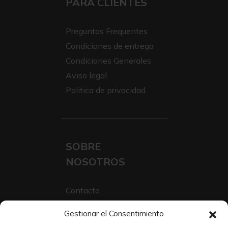
PARA CLIENTES
Preguntas Frequentes
Condiciones de entrega
Condiciones Generales
Aviso legal
Politica de privacidad
SOBRE
NOSOTROS
Contacto
Sobre Nosotros
Gestionar el Consentimiento
Trabaja con nosotros