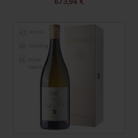
673,94
€
Vivino
4.1
Suckling
92
Wine
91
Spectator