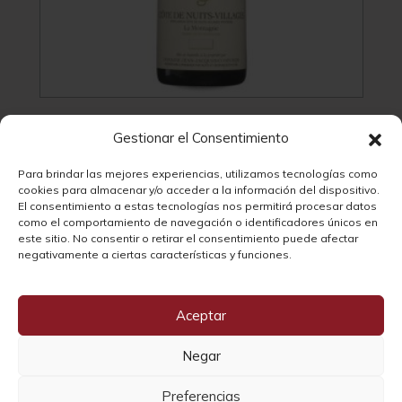
Jean-Jacques Confuron Cote de Nuits-
Gestionar el Consentimiento
Villages La Montagne 2022
Para brindar las mejores experiencias, utilizamos tecnologías como
cookies para almacenar y/o acceder a la información del dispositivo.
54,42
€
El consentimiento a estas tecnologías nos permitirá procesar datos
como el comportamiento de navegación o identificadores únicos en
este sitio. No consentir o retirar el consentimiento puede afectar
negativamente a ciertas características y funciones.
Parker
95
Aceptar
Vivino
4.5
Negar
Suckling
97
Preferencias