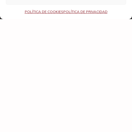
POLÍTICA DE COOKIES
POLÍTICA DE PRIVACIDAD
Dominio de Es La Diva 2017
591,73
€
Parker
95
Suckling
95