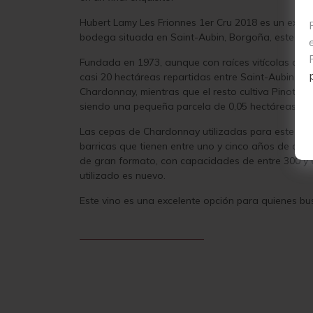
Hubert Lamy Les Frionnes 1er Cru 2018 es un exqu
bodega situada en Saint-Aubin, Borgoña, este vino 
Fundada en 1973, aunque con raíces vitícolas que 
casi 20 hectáreas repartidas entre Saint-Aubin, 
Chardonnay, mientras que el resto cultiva Pinot Noir
siendo una pequeña parcela de 0,05 hectáreas en 
Las cepas de Chardonnay utilizadas para este vino
barricas que tienen entre uno y cinco años de anti
de gran formato, con capacidades de entre 300 y 6
utilizado es nuevo.
Este vino es una excelente opción para quienes bu