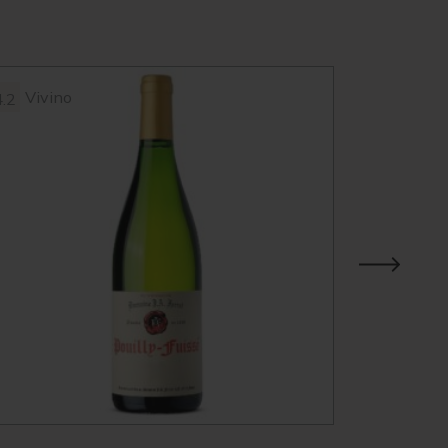
Vivino
Vivin
4.2
3.9