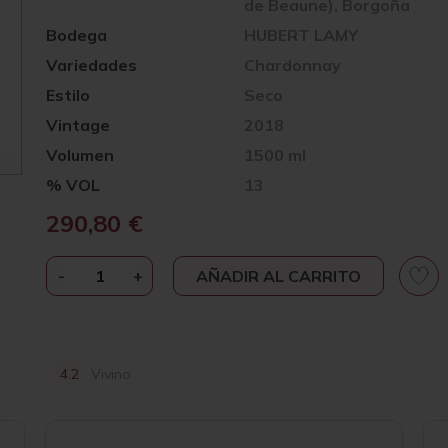
de Beaune), Borgoña
Bodega
HUBERT LAMY
Variedades
Chardonnay
Estilo
Seco
Vintage
2018
Volumen
1500 ml
% VOL
13
290,80
€
-
HUBERT
+
AÑADIR AL CARRITO
LAMY
SAINT-
AUBIN
1ER
4.2
Vivino
LES
FRIONNES
2018