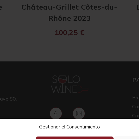
e
Château-Grillet Côtes-du-
Rhône 2023
100,25
€
P
Pr
ave 80,
Co
Co
Av
Gestionar el Consentimiento
Copyright © 2026 SOLO WINE
Pol