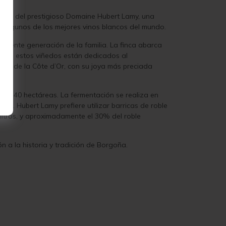
ente del prestigioso Domaine Hubert Lamy, una
ir algunos de los mejores vinos blancos del mundo.
guiente generación de la familia. La finca abarca
e de estos viñedos están dedicados al
típica de la Côte d’Or, con su joya más preciada
e 2,40 hectáreas. La fermentación se realiza en
do. Hubert Lamy prefiere utilizar barricas de roble
litros, y aproximadamente el 30% del roble
 a la historia y tradición de Borgoña.