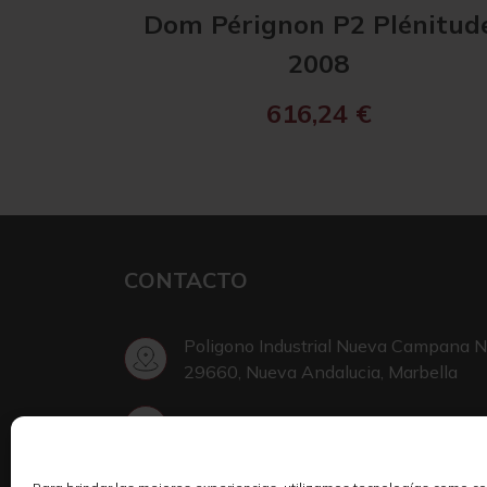
Dom Pérignon P2 Plénitud
2008
616,24
€
CONTACTO
Poligono Industrial Nueva Campana N
29660, Nueva Andalucia, Marbella
+34 952 002 999