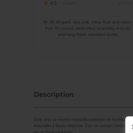
4.5
Albert
Vivino
M- NI, elegant, nice oak, citrus fruit and stone
fruit, it’s round, dedicated, m acidity, m body
and long finish, excellent bottle
Description
Este vino se revela maravillosamente en botella, f
triturada y flores blancas. Con un cuerpo medio a 
en un final exquisito.