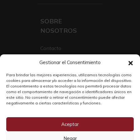
SOBRE
NOSOTROS
Contacto
Sobre Nosotros
Gestionar el Consentimiento
Trabaja con nosotros
Para brindar las mejores experiencias, utilizamos tecnologías como
cookies para almacenar y/o acceder a la información del dispositivo.
El consentimiento a estas tecnologías nos permitirá procesar datos
como el comportamiento de navegación o identificadores únicos en
este sitio. No consentir o retirar el consentimiento puede afectar
negativamente a ciertas características y funciones.
Aceptar
Negar