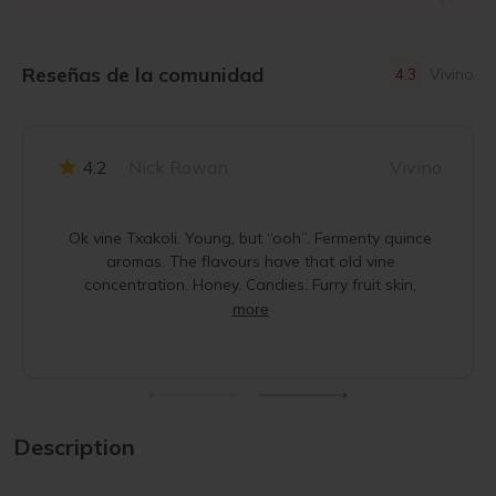
Reseñas de la comunidad
4.3
Vivino
4.2
Nick Rowan
Vivino
Ok vine Txakoli. Young, but “ooh”. Fermenty quince
aromas. The flavours have that old vine
concentration. Honey. Candies. Furry fruit skin,
more
Description