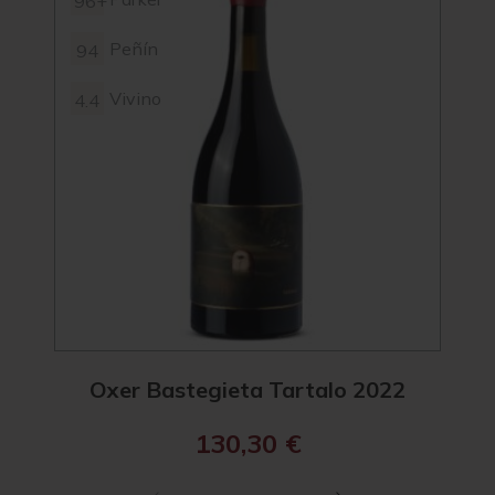
96+
92
Peñín
94
4.2
Vivino
4.4
Oxer Bastegieta Tartalo 2022
Ox
130,30
€