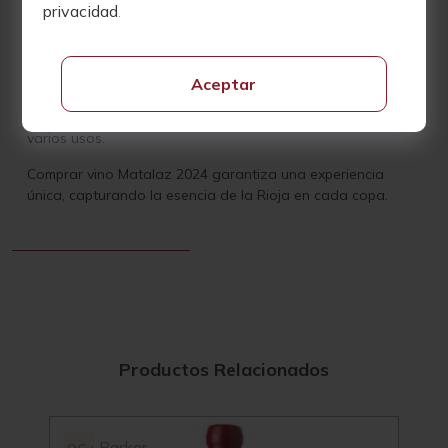
privacidad
.
rodados.
La fermentación se realiza con levaduras indígenas en un
tino de 6.500 litros con un 20% de raspón, seguida de una
Aceptar
fermentación maloláctica en barricas usadas de 500 litros
de roble francés y una crianza de 8 meses en barricas de
varios usos.
Comprar vino Matalaz 2024 garantiza una experiencia
única, capturando la esencia de la Rioja en cada copa.
Productos Relacionados
Parker