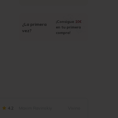
¡Consigue
10€
¿La primera
en tu primera
vez?
compra!
4.2
Maxim Ravinskiy
Vivino
3.6