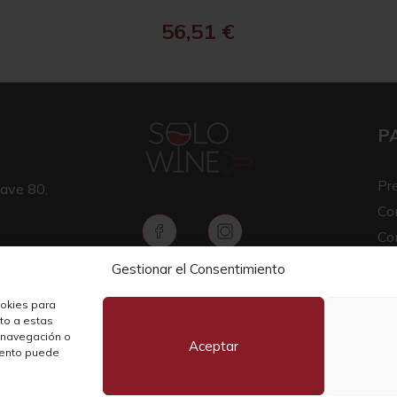
56,51
€
P
Pr
ave 80,
Co
Co
Av
Gestionar el Consentimiento
Copyright © 2026 SOLO WINE
Pol
ookies para
nto a estas
 navegación o
Aceptar
miento puede