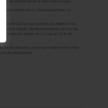
soluto de calidad desde la viña hasta la copa.
o reconocimiento de los 100 puntos Parker, ha
Ancestral 2023 es una creación de Andreu Ortiz,
 natural en botella, donde permaneció con sus lías
tro), un pH por debajo de 3 y solo un 11 % de
laboración minuciosa. Si buscas comprar vino online
ece ser descubierta.