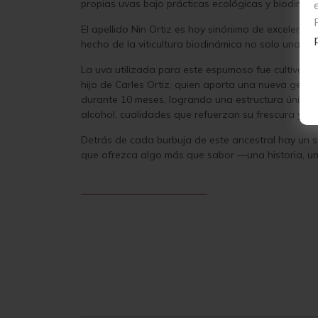
propias uvas bajo prácticas ecológicas y biodinámi
El apellido Nin Ortiz es hoy sinónimo de excelenci
hecho de la viticultura biodinámica no solo una té
La uva utilizada para este espumoso fue cultivad
hijo de Carles Ortiz, quien aporta una nueva genera
durante 10 meses, logrando una estructura única. 
alcohol, cualidades que refuerzan su frescura y pre
Detrás de cada burbuja de este ancestral hay un sec
que ofrezca algo más que sabor —una historia, un