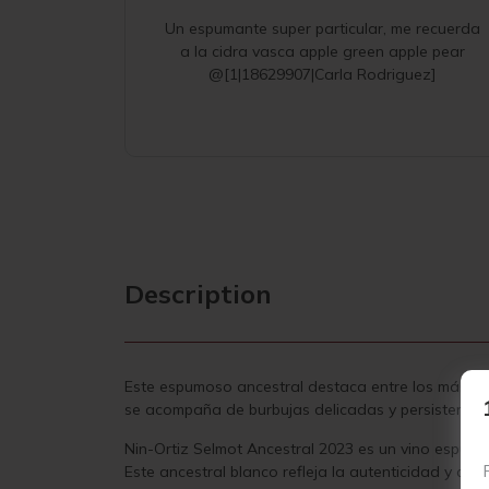
Un espumante super particular, me recuerda
a la cidra vasca apple green apple pear
@[1|18629907|Carla Rodriguez]
Description
Este espumoso ancestral destaca entre los más not
se acompaña de burbujas delicadas y persistentes. 
Nin-Ortiz Selmot Ancestral 2023 es un vino espumo
Este ancestral blanco refleja la autenticidad y com