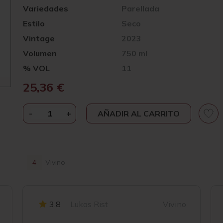
Variedades
Parellada
Estilo
Seco
Vintage
2023
Volumen
750 ml
% VOL
11
25,36
€
-
NIN-
+
AÑADIR AL CARRITO
ORTIZ
SELMOT
ANCESTRAL
2023
4
Vivino
CANTIDAD
3.8
Lukas Rist
Vivino