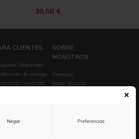
39,58
€
ARA CLIENTES
SOBRE
NOSOTROS
eguntas Frequentes
ndiciones de entrega
Contacto
ndiciones Generales
Sobre Nosotros
iso legal
Trabaja con nosotros
itica de privacidad
Negar
Preferencias