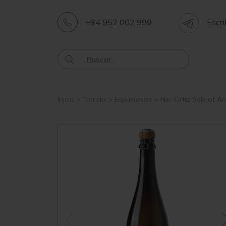
+34 952 002 999
Escri
Inicio
>
Tienda
>
Espumosos
>
Nin-Ortiz Selmot An