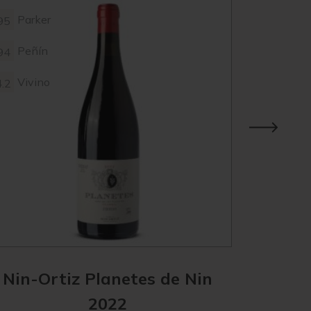
Parker
Parke
95
96
Peñín
Vivin
94
4.2
Vivino
4.2
Nin-Ortiz Planetes de Nin
Nin-
2022