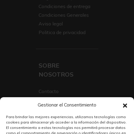
Condiciones de entrega
Condiciones Generales
Aviso legal
Politica de privacidad
SOBRE
NOSOTROS
Contacto
Sobre Nosotros
Gestionar el Consentimiento
Trabaja con nosotros
Para brindar las mejores experiencias, utilizamos tecnologías como
cookies para almacenar y/o acceder a la información del dispositivo.
El consentimiento a estas tecnologías nos permitirá procesar datos
como el comportamiento de navegación o identificadores únicos en