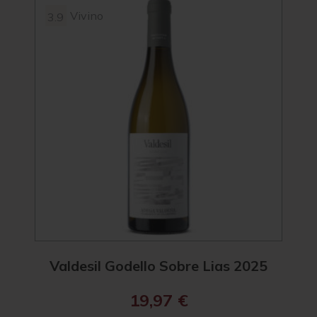
Vivino
3.9
95
4.2
Valdesil Godello Sobre Lias 2025
R. 
19,97
€