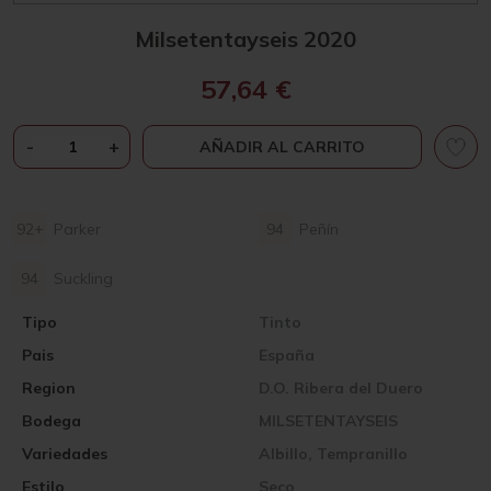
Milsetentayseis 2020
57,64
€
MILSETENTAYSEIS
-
+
AÑADIR AL CARRITO
2020
CANTIDAD
92+
Parker
94
Peñín
94
Suckling
Tipo
Tinto
Pais
España
Region
D.O. Ribera del Duero
Bodega
MILSETENTAYSEIS
Variedades
Albillo, Tempranillo
Estilo
Seco