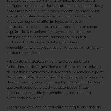
Este vino destaca por su vibrante nariz, fresca y ácida,
enriquecida con cautivadores matices de hierbas asadas y
notas minerales que recuerdan a piedras, aportando una
energía vibrante a los aromas de moras, arándanos,
chocolate negro y grafito. En boca, es jugoso y
estructurado, con una textura de grano fino y un cuerpo
equilibrado. Sus taninos, firmes y aterciopelados, se
integran armoniosamente, culminando en un final
prolongado y delicado. Un Ribera del Duero
impecablemente elaborado, que brilla por su refinamiento y
carácter excepcional.
Milsetentayseis 2020, un vino tinto excepcional con
Denominación de Origen Ribera del Duero, es el resultado
de la visión innovadora de la bodega Milsetentayseis, parte
del proyecto Alma Carraovejas. Este vino captura la esencia
de Fuentenebro, una región singular en la Ribera del Duero,
que destaca por su altitud y características únicas,
combinando tradición y modernidad para crear una
experiencia inolvidable.
El origen de este vino se encuentra en pequeñas parcelas