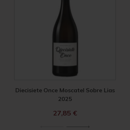
Diecisiete Once Moscatel Sobre Lias
Diec
2025
27,85
€