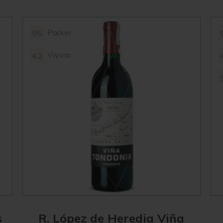
Parker
95
Vivino
4.2
s
R. López de Heredia Viña