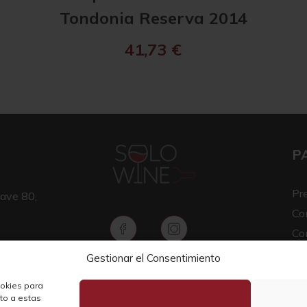
Tondonia Reserva 2014
41,73
€
P
Pr
ave 80,
Co
Co
Av
Gestionar el Consentimiento
Copyright © 2026 SOLO WINE
Pol
ookies para
nto a estas