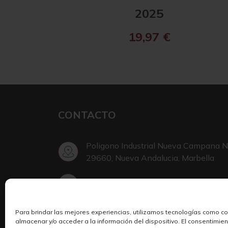
2025
19,97
€
CONTACTO
Poligono Industrial Nueva Campana N
29660, Nueva Andalucia, Marbella
+34 952 002 999
Para brindar las mejores experiencias, utilizamos tecnologías como c
Escribir en Telegram
almacenar y/o acceder a la información del dispositivo. El consentimie