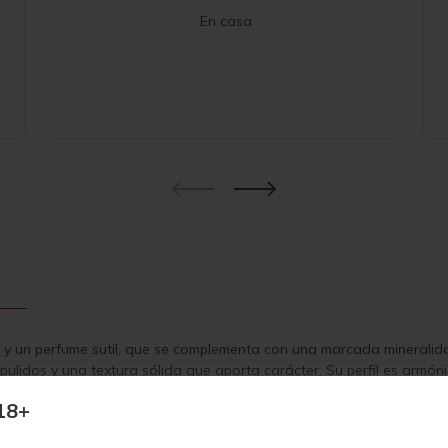
En casa
a y un perfume sutil, que se complementa con una marcada mineralida
 pulidos y una textura sólida que aporta carácter. Su perfil es armó
finura, que deja una impresión duradera. Un comienzo prometedor lle
18+
eco con carácter y elegancia, elaborado a partir de la variedad Men