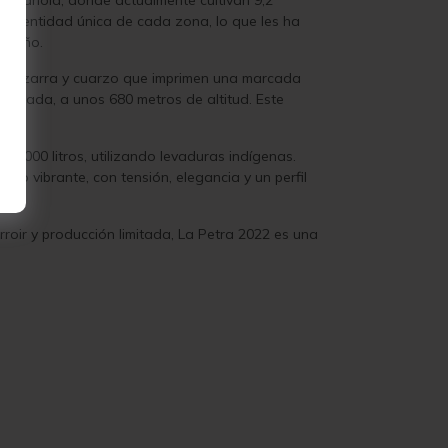
a española, donde actualmente cultivan 9,2
la identidad única de cada zona, lo que les ha
al año.
de pizarra y cuarzo que imprimen una marcada
ucijada, a unos 680 metros de altitud. Este
 1.000 litros, utilizando levaduras indígenas.
nto vibrante, con tensión, elegancia y un perfil
roir y producción limitada, La Petra 2022 es una