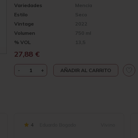
Variedades
Mencía
Estilo
Seco
Vintage
2022
Volumen
750 ml
% VOL
13,5
27,88
€
-
MICHELINI
+
AÑADIR AL CARRITO
I
MUFATTO
LA
PETRA
2022
CANTIDAD
4
Eduardo Bogado
Vivino