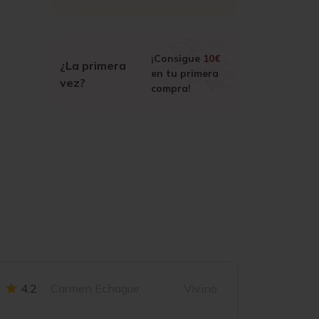
¡Consigue
10€
¿La primera
en tu primera
vez?
compra!
4.2
Carmen Echague
Vivino
3.8