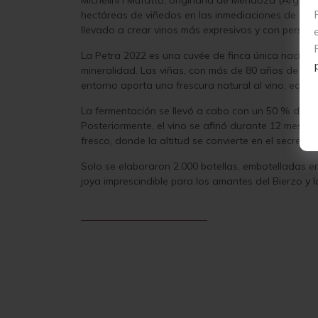
Michelini i Mufatto, originaria de Mendoza (Argenti
hectáreas de viñedos en las inmediaciones de Ponfe
llevado a crear vinos más expresivos y con persona
La Petra 2022
es una cuvée de finca única nacida
mineralidad. Las viñas, con más de 80 años de anti
entorno aporta una frescura natural al vino, equil
La fermentación se llevó a cabo con un 50 % de rac
Posteriormente, el vino se afinó durante 12 meses en
fresco, donde la altitud se convierte en el secreto 
Solo se elaboraron
2.000 botellas
, embotelladas e
joya imprescindible para los amantes del Bierzo y l