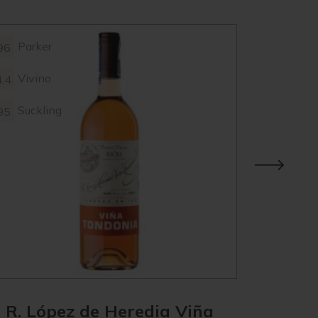
Parker
Parke
96
98
Vivino
Vivin
4.4
4.3
Suckling
95
R. López de Heredia Viña
R. Ló