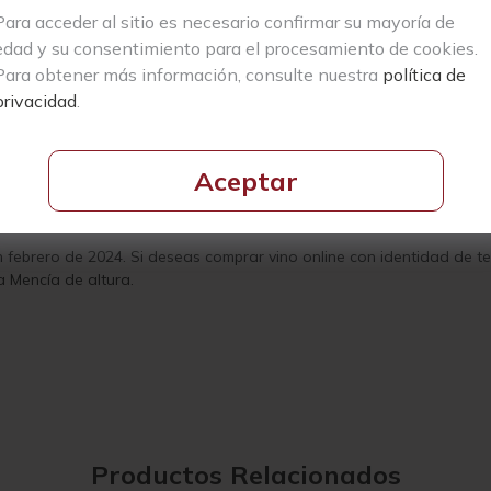
na), ha consolidado su presencia en esta histórica región vitivinícol
Para acceder al sitio es necesario confirmar su mayoría de
rrada. Su filosofía se centra en vinificar por parcelas, respetando 
lidad definida. Hoy en día, su producción ronda las 50.000 botellas 
edad y su consentimiento para el procesamiento de cookies.
Para obtener más información, consulte nuestra
política de
 de dos parcelas contiguas ubicadas en San Lorenzo, sobre suelos 
privacidad
.
güedad, se sitúan en la ladera sur del paraje conocido como La Encr
ibrando su expresión incluso en añadas cálidas.
imos enteros y otro 50 % de uvas despalilladas, en tinas de roble de
Aceptar
 barricas usadas de roble francés de 225 litros. El resultado es un ti
de su carácter único.
n febrero de 2024. Si deseas
comprar vino online
con identidad de ter
a Mencía de altura.
Productos Relacionados