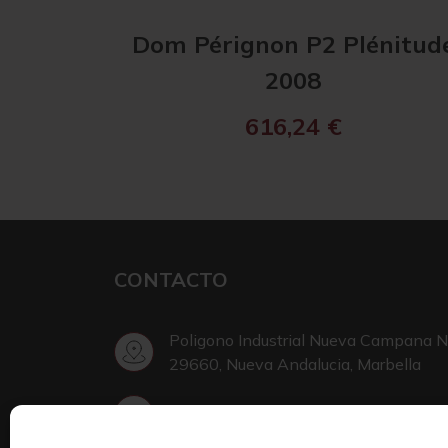
Dom Pérignon P2 Plénitud
2008
616,24
€
CONTACTO
Poligono Industrial Nueva Campana N
29660, Nueva Andalucia, Marbella
+34 952 002 999