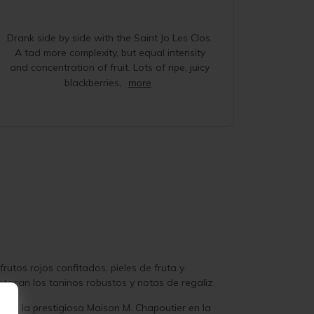
Drank side by side with the Saint Jo Les Clos.
A tad more complexity, but equal intensity
and concentration of fruit. Lots of ripe, juicy
blackberries,
more
utos rojos confitados, pieles de fruta y
tacan los taninos robustos y notas de regaliz.
co de la prestigiosa Maison M. Chapoutier en la