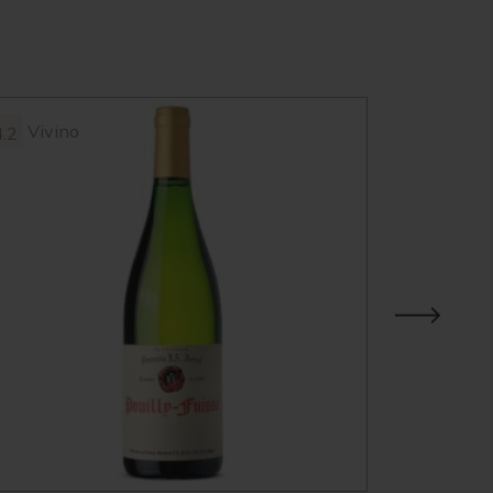
Vivino
Vivin
4.2
3.9