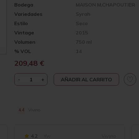
Bodega
MAISON M.CHAPOUTIER
Variedades
Syrah
Estilo
Seco
Vintage
2015
Volumen
750 ml
% VOL
14
209,48
€
-
M.CHAPOUTIER
+
AÑADIR AL CARRITO
ERMITAGE
LES
GREFFIEUX
2015
4.4
Vivino
CANTIDAD
4.2
Yw
Vivino