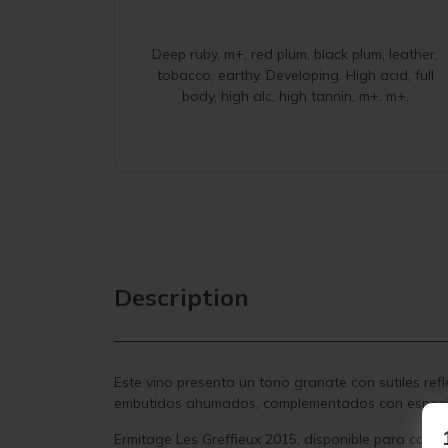
Deep ruby, m+, red plum, black plum, leather,
tobacco, earthy. Developing. High acid, full
body, high alc, high tannin, m+, m+.
Description
Este vino presenta un tono granate con sutiles ref
embutidos ahumados, complementados con especias d
Ermitage Les Greffieux 2015, disponible para compra