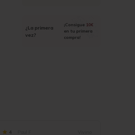
¡Consigue
10€
¿La primera
en tu primera
vez?
compra!
4
Paul F
Vivino
4.1