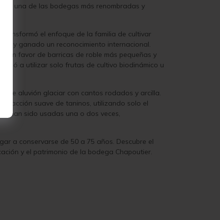
iene de una de las bodegas más renombradas y
transformó el enfoque de la familia de cultivar
idad y ganado un reconocimiento internacional.
nto en favor de barricas de roble más pequeñas y
metió a utilizar solo frutas de cultivo biodinámico u
aza de aluvión glaciar con cantos rodados y arcilla.
xtracción suave de taninos, utilizando solo el
e ya han sido usadas una o dos veces,
legar a conservarse de 50 a 75 años.
Descubre el
dicación y el patrimonio de la bodega Chapoutier.