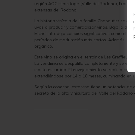
región AOC Hermitage (Valle del Ródano), Francia
extensas del Ródano.
La historia vinícola de la familia Chapoutier se e
uvas a producir y comercializar vinos. Bajo la di
Michel introdujo cambios significativos como el a
períodos de maduración más cortos. Además, promovió 
orgánico.
Este vino se origina en el terroir de Les Greffieux,
La vendimia se despalilla completamente y se vinif
mosto escurrido. El envejecimiento se realiza comp
extendiéndose por 14 a 18 meses, culminando en una
Según la cosecha, este vino tiene un potencial de
secreto de la alta vinicultura del Valle del Ródano