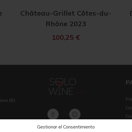
e
Château-Grillet Côtes-du-
Rhône 2023
100,25
€
P
Pr
ave 80,
Co
Co
Av
Gestionar el Consentimiento
Copyright © 2026 SOLO WINE